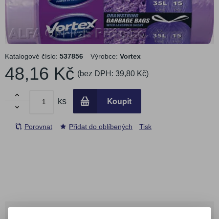
Katalogové číslo:
537856
Výrobce:
Vortex
48,16 Kč
(bez DPH:
39,80 Kč
)

Koupit
ks

Porovnat
Přidat do oblíbených
Tisk
Podrobný popis