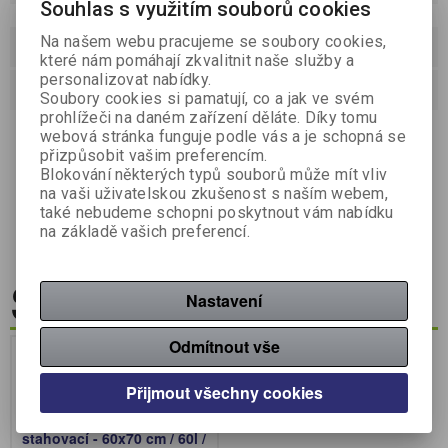
Souhlas s využitím souborů cookies
Na našem webu pracujeme se soubory cookies,
Dotaz na výrobek
které nám pomáhají zkvalitnit naše služby a
personalizovat nabídky.
Doporučit výrobek
Soubory cookies si pamatují, co a jak ve svém
prohlížeči na daném zařízení děláte. Díky tomu
Stahovací pytle Vortex o objemu 35 litrů jsou ideální pro
webová stránka funguje podle vás a je schopná se
domácnosti i kanceláře, kde je potřeba praktické,
přizpůsobit vašim preferencím.
hygienické a voňavé řešení pro každodenní odpad.
Blokování některých typů souborů může mít vliv
Rozměr 55 × 80 cm je vhodný pro koše střední velikosti a
na vaši uživatelskou zkušenost s naším webem,
fólie o tloušťce 15 mikronů zajišťuje pevnost při běžné
manipulaci. Díky vůni levandule pomáhají neutralizovat
také nebudeme schopni poskytnout vám nabídku
nepříjemné pachy.
na základě vašich preferencí.
Související zboží
Nastavení
Odmítnout vše
Přijmout všechny cookies
Pytle do koše Vortex
stahovací - 60x70 cm / 60l /