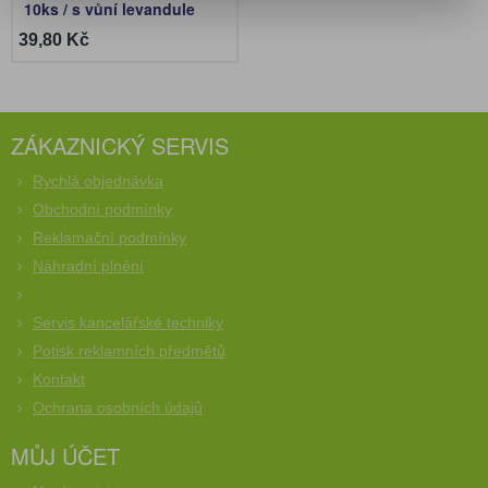
10ks / s vůní levandule
39,80 Kč
ZÁKAZNICKÝ SERVIS
Rychlá objednávka
Obchodní podmínky
Reklamační podmínky
Náhradní plnění
Servis kancelářské techniky
Potisk reklamních předmětů
Kontakt
Ochrana osobních údajů
MŮJ ÚČET