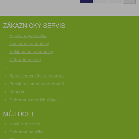
ZÁKAZNICKÝ SERVIS
Rychlá objednávka
Obchodní podmínky
Reklamační podmínky
Náhradní plnění
Servis kancelářské techniky
Potisk reklamních předmětů
Kontakt
Ochrana osobních údajů
MŮJ ÚČET
Nová registrace
Oblíbené položky