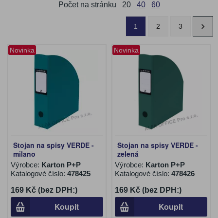
Počet na stránku
20
40
60
1
2
3
Novinka
Novinka
Stojan na spisy VERDE -
Stojan na spisy VERDE -
milano
zelená
Výrobce:
Karton P+P
Výrobce:
Karton P+P
Katalogové číslo:
478425
Katalogové číslo:
478426
169 Kč (bez DPH:)
169 Kč (bez DPH:)
Koupit
Koupit