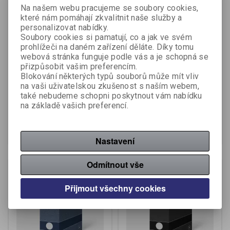
Na našem webu pracujeme se soubory cookies,
které nám pomáhají zkvalitnit naše služby a
personalizovat nabídky.
Soubory cookies si pamatují, co a jak ve svém
prohlížeči na daném zařízení děláte. Díky tomu
webová stránka funguje podle vás a je schopná se
Stojan na spisy - zelená
Stojan na spisy barevný -
přizpůsobit vašim preferencím.
barevný mix
Blokování některých typů souborů může mít vliv
na vaši uživatelskou zkušenost s naším webem,
Výrobce:
Hit Office
Výrobce:
Herlitz
také nebudeme schopni poskytnout vám nabídku
Katalogové číslo:
396270
Katalogové číslo:
399530
na základě vašich preferencí.
46,40 Kč (bez DPH:)
37,50 Kč (bez DPH:)
Koupit
Koupit
Nastavení
Odmítnout vše
Přijmout všechny cookies