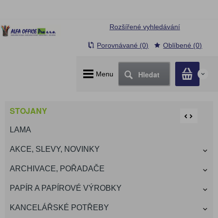
Rozšířené vyhledávání
Porovnávané (0)
Oblíbené (0)
Hledat
Menu
0
STOJANY
LAMA
AKCE, SLEVY, NOVINKY
ARCHIVACE, POŘADAČE
PAPÍR A PAPÍROVÉ VÝROBKY
KANCELÁŘSKÉ POTŘEBY