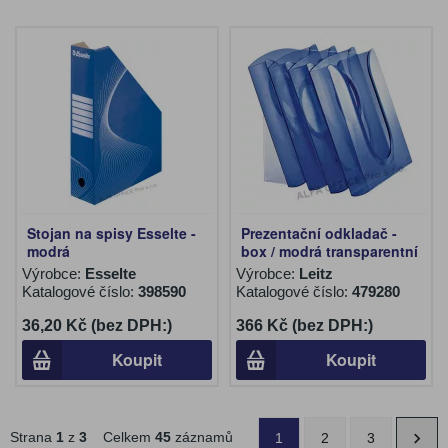
Stojan na spisy Esselte -
Prezentační odkladač -
modrá
box / modrá transparentní
Výrobce:
Esselte
Výrobce:
Leitz
Katalogové číslo:
398590
Katalogové číslo:
479280
36,20 Kč (bez DPH:)
366 Kč (bez DPH:)
Koupit
Koupit
Strana
1
z
3
Celkem
45
záznamů
1
2
3