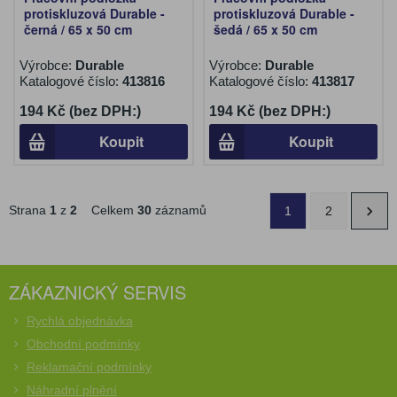
protiskluzová Durable -
protiskluzová Durable -
černá / 65 x 50 cm
šedá / 65 x 50 cm
Výrobce:
Durable
Výrobce:
Durable
Katalogové číslo:
413816
Katalogové číslo:
413817
194 Kč (bez DPH:)
194 Kč (bez DPH:)
Koupit
Koupit
Strana
1
z
2
Celkem
30
záznamů
1
2
ZÁKAZNICKÝ SERVIS
Rychlá objednávka
Obchodní podmínky
Reklamační podmínky
Náhradní plnění