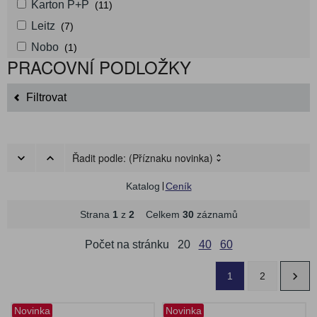
Karton P+P
(11)
Leitz
(7)
Nobo
(1)
PRACOVNÍ PODLOŽKY
Filtrovat
Řadit podle:
(Příznaku novinka)
Katalog
Ceník
Strana
1
z
2
Celkem
30
záznamů
Počet na stránku
20
40
60
1
2
Novinka
Novinka