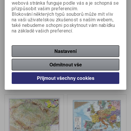
webová stránka funguje podle vás a je schopná se
přizpůsobit vašim preferencím.
Blokování některých typů souborů může mít vliv
na vaši uživatelskou zkušenost s naším webem,
také nebudeme schopni poskytnout vám nabídku
Pracovní podložka plastik
Pracovní podložka plastik
na základě vašich preferencí.
- černá
- modrá
Nastavení
Katalogové číslo:
413910
Katalogové číslo:
413900
Odmítnout vše
196 Kč (bez DPH:)
196 Kč (bez DPH:)
Koupit
Koupit
Přijmout všechny cookies