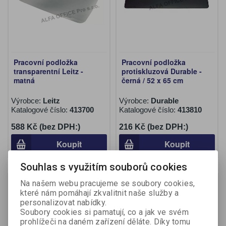
Pracovní podložka
Pracovní podložka
transparentní Leitz -
protiskluzová Durable -
matná
černá / 52 x 65 cm
Výrobce:
Leitz
Výrobce:
Durable
Katalogové číslo:
413700
Katalogové číslo:
413810
588 Kč (bez DPH:)
216 Kč (bez DPH:)
Koupit
Koupit
Souhlas s využitím souborů cookies
Na našem webu pracujeme se soubory cookies,
které nám pomáhají zkvalitnit naše služby a
personalizovat nabídky.
Soubory cookies si pamatují, co a jak ve svém
prohlížeči na daném zařízení děláte. Díky tomu