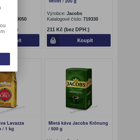
Velvet / 200 g
m
acobs
Výrobce:
Jacobs
číslo:
719050
Katalogové číslo:
719330
kou
ez DPH:)
211 Kč (bez DPH:)
ám
Koupit
Koupit
áva Lavazza
Mletá káva Jacobs Krönung
 / 1 kg
/ 500 g