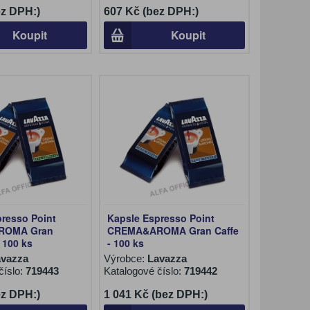
ez DPH:)
607 Kč (bez DPH:)
Koupit
Koupit
presso Point
Kapsle Espresso Point
ROMA Gran
CREMA&AROMA Gran Caffe
 100 ks
- 100 ks
avazza
Výrobce:
Lavazza
číslo:
719443
Katalogové číslo:
719442
ez DPH:)
1 041 Kč (bez DPH:)