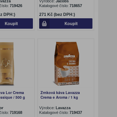
avazza
Výrobce:
Jacobs
číslo:
719426
Katalogové číslo:
718657
ez DPH:)
271 Kč (bez DPH:)
Koupit
Koupit
áva Lor Crema
Zrnková káva Lavazza
ssique / 500 g
Crema e Aroma / 1 kg
or
Výrobce:
Lavazza
číslo:
719168
Katalogové číslo:
719437