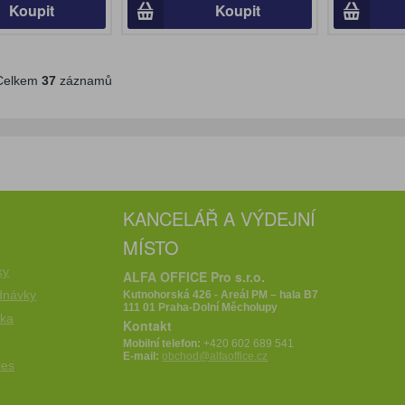
Koupit
Koupit
elkem
37
záznamů
KANCELÁŘ A VÝDEJNÍ
MÍSTO
e
ky
ALFA OFFICE Pro s.r.o.
dnávky
Kutnohorská 426 - Areál PM – hala B7
111 01 Praha-Dolní Měcholupy
íka
Kontakt
Mobilní telefon:
+420 602 689 541
E-mail:
obchod@alfaoffice.cz
ies