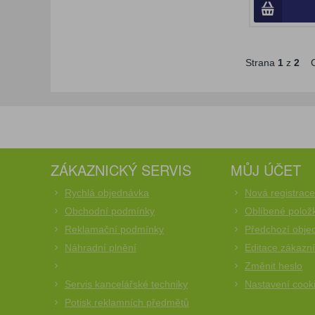
Strana
1
z
2
C
ZÁKAZNICKÝ SERVIS
MŮJ ÚČET
Rychlá objednávka
Nová registrac
Obchodní podmínky
Oblíbené polož
Reklamační podmínky
Předchozí obje
Náhradní plnění
Editace zákazn
Změnit heslo
Servis kancelářské techniky
Nastavení cook
Potisk reklamních předmětů