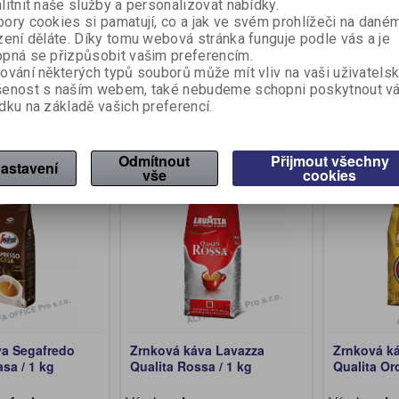
lezione / 1 kg
Grand Aroma / 250 g
/ 250 g
litnit naše služby a personalizovat nabídky.
ory cookies si pamatují, co a jak ve svém prohlížeči na dané
zení děláte. Díky tomu webová stránka funguje podle vás a je
afredo
Výrobce:
Douwe Egberts
Výrobce:
J
íslo:
719260
Katalogové číslo:
718910
Katalogové 
pná se přizpůsobit vašim preferencím.
ování některých typů souborů může mít vliv na vaši uživatels
z DPH:)
149 Kč (bez DPH:)
181 Kč (b
šenost s naším webem, také nebudeme schopni poskytnout v
dku na základě vašich preferencí.
Koupit
Koupit
Odmítnout
Přijmout všechny
astavení
vše
cookies
Akce
Akce
va Segafredo
Zrnková káva Lavazza
Zrnková k
sa / 1 kg
Qualita Rossa / 1 kg
Qualita Oro