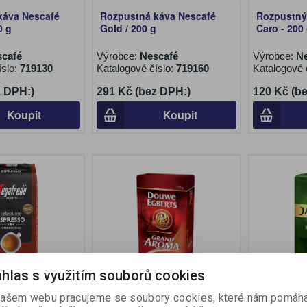
káva Nescafé
Rozpustná káva Nescafé
Rozpustný
0 g
Gold / 200 g
Caro - 200
café
Výrobce:
Nescafé
Výrobce:
Ne
íslo:
719130
Katalogové číslo:
719160
Katalogové 
z DPH:)
291 Kč (bez DPH:)
120 Kč (b
Koupit
Koupit
hlas s využitím souborů cookies
va Segafredo
Mletá káva Douwe Egberts
Mletá káv
ašem webu pracujeme se soubory cookies, které nám pomáha