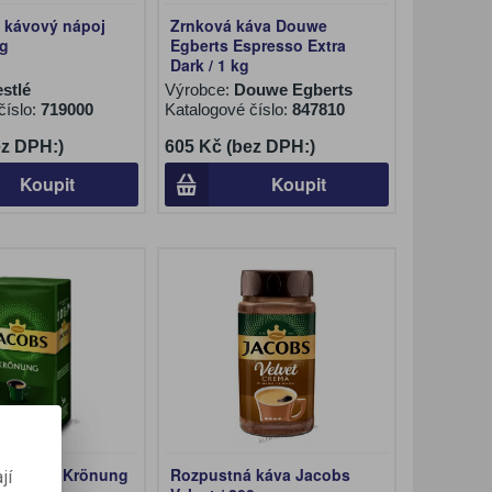
 kávový nápoj
Zrnková káva Douwe
 g
Egberts Espresso Extra
Dark / 1 kg
stlé
Výrobce:
Douwe Egberts
číslo:
719000
Katalogové číslo:
847810
ez DPH:)
605 Kč (bez DPH:)
Koupit
Koupit
a Jacobs Krönung
Rozpustná káva Jacobs
jí