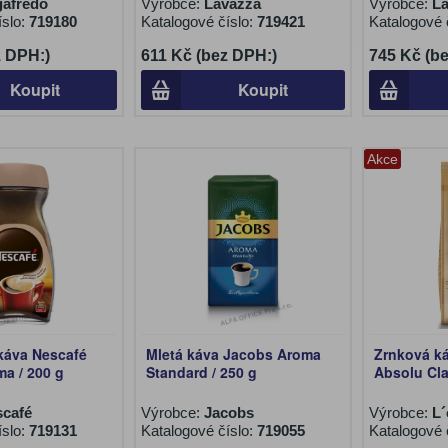
afredo
Výrobce:
Lavazza
Výrobce:
L
íslo:
719180
Katalogové číslo:
719421
Katalogové 
z DPH:)
611 Kč (bez DPH:)
745 Kč (b
Koupit
Koupit
Akce
káva Nescafé
Mletá káva Jacobs Aroma
Zrnková k
ma / 200 g
Standard / 250 g
Absolu Cla
café
Výrobce:
Jacobs
Výrobce:
L´
íslo:
719131
Katalogové číslo:
719055
Katalogové 