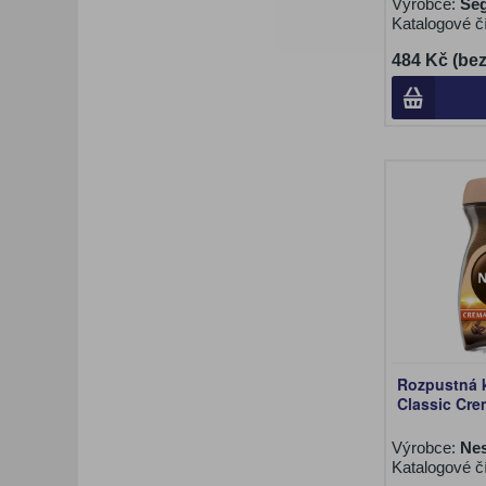
Výrobce:
Seg
Katalogové č
484 Kč (be
Rozpustná 
Classic Cre
Výrobce:
Nes
Katalogové č