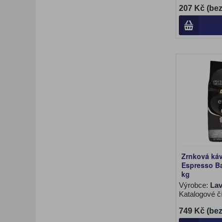
207 Kč (be
Zrnková ká
Espresso Bar
kg
Výrobce:
La
Katalogové č
749 Kč (be