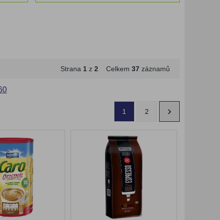
Strana
1
z
2
Celkem
37
záznamů
60
1
2