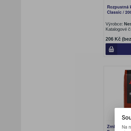
Rozpustná 
Classic / 20
Výrobce:
Nes
Katalogové č
206 Kč (be
Sou
Zrnková ká
Na n