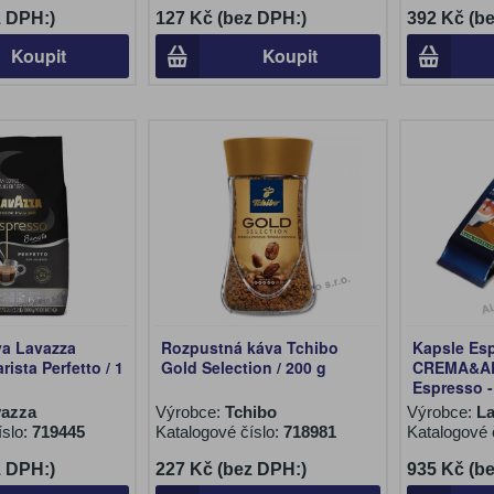
z DPH:)
127 Kč (bez DPH:)
392 Kč (b
Koupit
Koupit
va Lavazza
Rozpustná káva Tchibo
Kapsle Es
ista Perfetto / 1
Gold Selection / 200 g
CREMA&A
Espresso -
vazza
Výrobce:
Tchibo
Výrobce:
L
íslo:
719445
Katalogové číslo:
718981
Katalogové 
z DPH:)
227 Kč (bez DPH:)
935 Kč (b