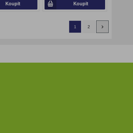
Koupit
Koupit
1
2