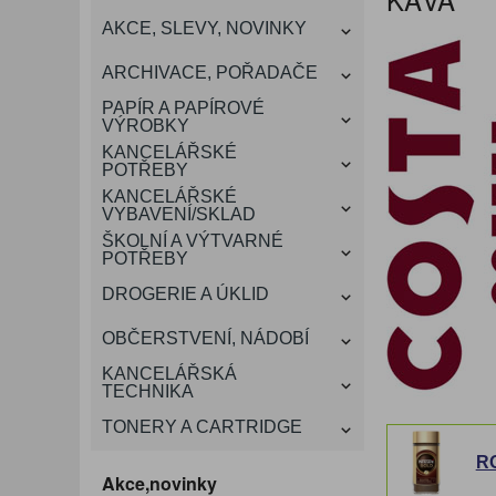
KANCELÁŘSKÝ
AKCE, SLEVY, NOVINKY
VÁNOCE
ROZDRUŽOVAČE
OBÁLKY
KONFERENČNÍ SPISOVKY
KRESLENÍ A MALOVÁNÍ
DEZINFEKCE-OCHRANA
KONVICE A DŽBÁNY
LAMINACE
NÁBYTEK
ARCHIVACE, POŘADAČE
OCHRANNÉ PRACOVNÍ
DÁRKOVÉ POTŘEBY
VIZITKY A JMENOVKY
TISKOPISY
NŮŽKY A NOŽE
PROSTŘEDKY NA PRANÍ
SLADKÉ POTRAVINY
ŠTÍTKOVAČE
PAPÍR A PAPÍROVÉ
POMŮCKY
VÝROBKY
KANCELÁŘSKÉ
TAŠKY, KUFRY, AKTOVKY
POTŘEBY
SMART DOPLŇKY
TABULE, NÁSTĚNKY
A OBALY
KANCELÁŘSKÉ
VYBAVENÍ/SKLAD
ŠKOLNÍ A VÝTVARNÉ
POTŘEBY
DROGERIE A ÚKLID
OBČERSTVENÍ, NÁDOBÍ
KANCELÁŘSKÁ
TECHNIKA
TONERY A CARTRIDGE
R
Akce,novinky