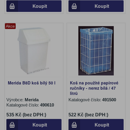
Koupit
Koupit
Akce
Merida B8D koš bílý 50 l
Koš na použité papírové
ručníky - nerez bílá / 47
litrů
Výrobce:
Merida
Katalogové číslo:
491500
Katalogové číslo:
490610
535 Kč (bez DPH:)
522 Kč (bez DPH:)
Koupit
Koupit