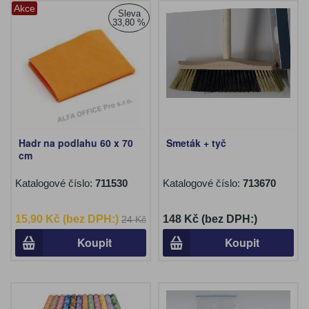
Akce
Sleva
33,80 %
Hadr na podlahu 60 x 70
Smeták + tyč
cm
Katalogové číslo:
711530
Katalogové číslo:
713670
15,90 Kč (bez DPH:)
148 Kč (bez DPH:)
24 Kč
Koupit
Koupit