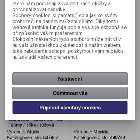
které nám pomáhají zkvalitnit naše služby a
Výrobce:
Vortex
Výrobce:
Alufix
personalizovat nabídky.
Katalogové číslo:
153263
Katalogové číslo:
537945
Soubory cookies si pamatují, co a jak ve svém
239 Kč (bez DPH:)
51 Kč (bez DPH:)
prohlížeči na daném zařízení děláte. Díky tomu
webová stránka funguje podle vás a je schopná se
Koupit
Koupit
přizpůsobit vašim preferencím.
Blokování některých typů souborů může mít vliv
na vaši uživatelskou zkušenost s naším webem,
také nebudeme schopni poskytnout vám nabídku
Novinka
Akce
na základě vašich preferencí.
Nastavení
Odmítnout vše
Přijmout všechny cookies
Pytle Alufix Aluflexy
Merida B8A koš bílý 9 l
stahovací - 53x60 cm / 35l
/ 28my / 15ks / růžová
Výrobce:
Alufix
Výrobce:
Merida
Katalogové číslo:
537947
Katalogové číslo:
490740