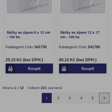
Sáčky se zipem 8 x 12 cm
Sáčky se zipem 12 x 17
- 100 ks
cm - 100 ks
Katalogové číslo:
541730
Katalogové číslo:
541780
25,10 Kč (bez DPH:)
60,10 Kč (bez DPH:)
Koupit
Koupit
Strana
1
z
12
Celkem
221
záznamů
1
2
3
4
5