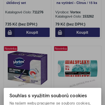
úklidový set
na vytírání - Citrus / 15 ks
Katalogové číslo:
711276
Výrobce:
Vortex
Katalogové číslo:
153262
735 Kč (bez DPH:)
79 Kč (bez DPH:)
Koupit
Koupit
Novinka
Novinka
Souprava Vortex na
Pytle Alufix Aluflexy
Souhlas s využitím souborů cookies
vytírání + 5 ks suchých
stahovací - 53x60 cm / 35l
ubrousků
/ 28my / 15ks / tyrkysová
Na našem webu pracujeme se soubory cookies,