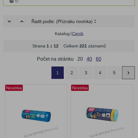
Řadit podle:
(Příznaku novinka)
Katalog
Ceník
Strana
1
z
12
Celkem
221
záznamů
Počet na stránku
20
40
60
1
2
3
4
5
Novinka
Novinka