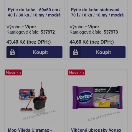
Pytle do koše - 60x60 cm /
Pytle do koše stahovací -
40 l / 30 ks / 10 my / modrá
70 l / 10 ks / 10 my / modrá
Výrobce:
Vipor
Výrobce:
Vipor
Katalogové číslo:
537972
Katalogové číslo:
537973
43,40 Kč (bez DPH:)
44,60 Kč (bez DPH:)
Koupit
Koupit
Novinka
Novinka
Mop Vileda Ultramax -
Vlhčené ubrousky Vortex