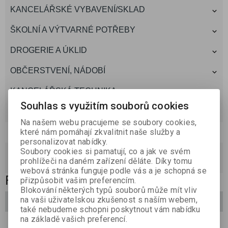
KANCELÁŘSKÉ VYBAVENÍ/SKLAD
ŠKOLNÍ A VÝTVARNÉ POTŘEBY
DROGERIE A ÚKLID
OBČERSTVENÍ, NÁDOBÍ
KANCELÁŘSKÁ TECHNIKA
Souhlas s využitím souborů cookies
TONERY A CARTRIDGE
Na našem webu pracujeme se soubory cookies,
Akce,novinky
které nám pomáhají zkvalitnit naše služby a
personalizovat nabídky.
akce
(0)
Soubory cookies si pamatují, co a jak ve svém
prohlížeči na daném zařízení děláte. Díky tomu
novinky
(0)
webová stránka funguje podle vás a je schopná se
PSACÍ PAPÍR
přizpůsobit vašim preferencím.
Blokování některých typů souborů může mít vliv
na vaši uživatelskou zkušenost s naším webem,
Filtrovat
také nebudeme schopni poskytnout vám nabídku
na základě vašich preferencí.