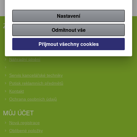
Nastavení
ZÁKAZNICKÝ SERVIS
Odmítnout vše
Rychlá objednávka
Přijmout všechny cookies
Obchodní podmínky
Reklamační podmínky
Náhradní plnění
Servis kancelářské techniky
Potisk reklamních předmětů
Kontakt
Ochrana osobních údajů
MŮJ ÚČET
Nová registrace
Oblíbené položky