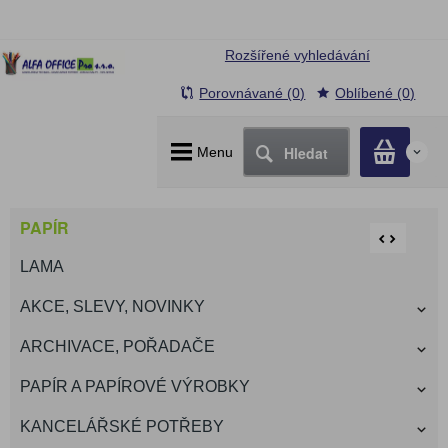
Rozšířené vyhledávání
Porovnávané (0)
Oblíbené (0)
Hledat
Menu
0
PAPÍR
LAMA
AKCE, SLEVY, NOVINKY
ARCHIVACE, POŘADAČE
PAPÍR A PAPÍROVÉ VÝROBKY
KANCELÁŘSKÉ POTŘEBY