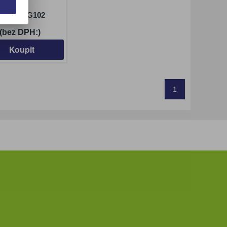
rto
číslo:
15G102
 (bez DPH:)
Koupit
1