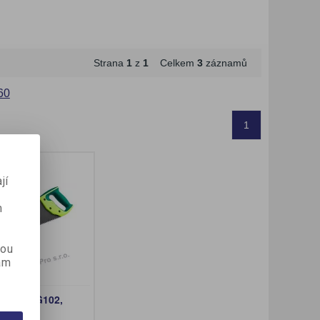
VÉ
É
,
SAMOLEPICÍ BLOČKY A
MAGNETY A
ODLAMOVACÍ NOŽE A
Y
NY
STI
VA
NÁKUP ZA BODY
STOJANY
TVOŘENÍ
KRÉMY A MÝDLA
NÁPOJE
SKARTOVACÍ STROJE
ZÁLOŽKY
MAGNETICKÉ PÁSKY
ŘEZÁKY
SEŠÍVAČKY A
Strana
1
z
1
Celkem
3
záznamů
PC
POWERBANKY
SPOTŘEBNÍ ELEKTRO
DĚROVAČKY
60
Í
1
jí
m
kou
ám
í pila 15G102,