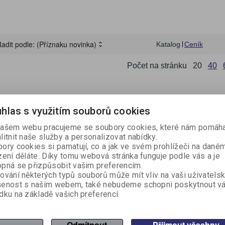
KUCHYŇSKÉ NÁŘADÍ A
REGISTRAČNÍ
SPISOVKY A SPISO
LEPIDLA A OPRAVN
OSVĚŽOVAČE, VŮNĚ
ECO produkty
RYCHLOVAZAČE
PAPÍR
LEPICÍ PÁSKY
LAMPIČKY A HODINY
ŠKOLNÍ VÝBAVA
HYGIENICKÉ POTŘEBY
MNOŽSTEVNÍ SLEV
PÁSKY DO POKLAD
LÉKÁRNY A NÁPLA
VÝTVARNÁ VÝCHO
NÁDOBÍ
ŘEZAČKY
POMŮCKY
POKLADNY
DESKY
PROSTŘEDKY
SVÍČKY
ZÁVĚSNÉ A ZAKLÁDACÍ
PREZENTAČNÍ STOJANY,
OCLEAN SONICKÉ
TERMOSKY A
adit podle:
(Příznaku novinka)
Katalog
Ceník
HOME-OFFICE
ZÁZNAMNÍ KOSTKY
PSACÍ POTŘEBY
ÚKLIDOVÉ VYBAVENÍ
SLANÉ POTRAVINY
TERMOVAZBA
RAZÍTKA
PŘÍSLUŠENSTVÍ K 
ZÁSOBNÍKY
OBALY
RÁMY A KAPSY
KARTÁČKY
TERMOHRNKY
Počet na stránku
20
40
GAME ZONA
VYBAVENÍ SKLADU
ZAHRADA A NÁŘAD
hlas s využitím souborů cookies
Na objednání
ašem webu pracujeme se soubory cookies, které nám pomáha
litnit naše služby a personalizovat nabídky.
ory cookies si pamatují, co a jak ve svém prohlížeči na dané
zení děláte. Díky tomu webová stránka funguje podle vás a je
pná se přizpůsobit vašim preferencím.
ování některých typů souborů může mít vliv na vaši uživatels
šenost s naším webem, také nebudeme schopni poskytnout v
dku na základě vašich preferencí.
dní pila 15G100,
Verto zahradní pila 15G101,
Verto ručn
350mm
450mm
Odmítnout
Přijmout všechny