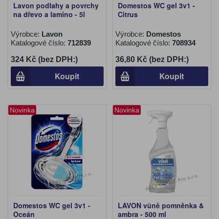
Lavon podlahy a povrchy
Domestos WC gel 3v1 -
na dřevo a lamino - 5l
Citrus
Výrobce:
Lavon
Výrobce:
Domestos
Katalogové číslo:
712839
Katalogové číslo:
708934
324 Kč (bez DPH:)
36,80 Kč (bez DPH:)
Koupit
Koupit
Novinka
Novinka
Domestos WC gel 3v1 -
LAVON vůně pomněnka &
Oceán
ambra - 500 ml