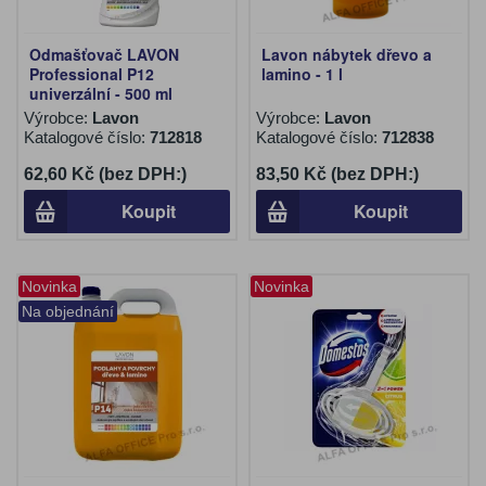
Odmašťovač LAVON
Lavon nábytek dřevo a
Professional P12
lamino - 1 l
univerzální - 500 ml
Výrobce:
Lavon
Výrobce:
Lavon
Katalogové číslo:
712818
Katalogové číslo:
712838
62,60 Kč (bez DPH:)
83,50 Kč (bez DPH:)
Koupit
Koupit
Novinka
Novinka
Na objednání