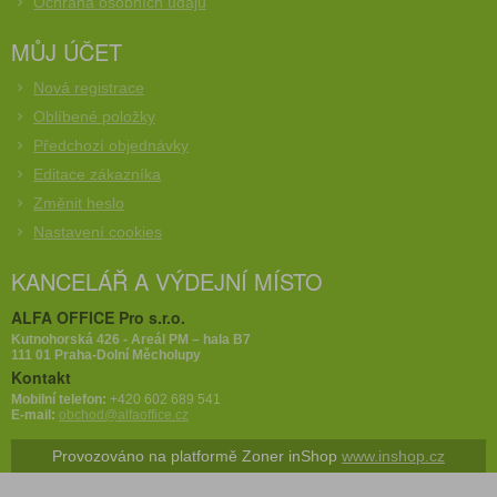
Ochrana osobních údajů
MŮJ ÚČET
Nová registrace
Oblíbené položky
Předchozí objednávky
Editace zákazníka
Změnit heslo
Nastavení cookies
KANCELÁŘ A VÝDEJNÍ MÍSTO
ALFA OFFICE Pro s.r.o.
Kutnohorská 426 - Areál PM – hala B7
111 01 Praha-Dolní Měcholupy
Kontakt
Mobilní telefon:
+420 602 689 541
E-mail:
obchod@alfaoffice.cz
Provozováno na platformě Zoner inShop
www.inshop.cz