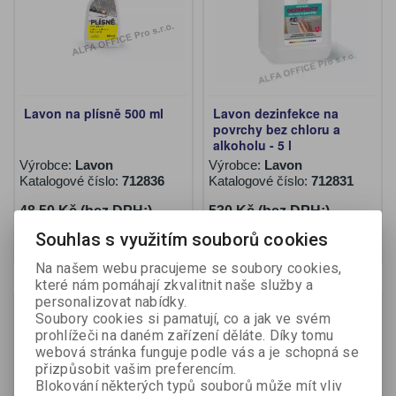
Lavon na plísně 500 ml
Lavon dezinfekce na
povrchy bez chloru a
alkoholu - 5 l
Výrobce:
Lavon
Výrobce:
Lavon
Katalogové číslo:
712836
Katalogové číslo:
712831
48,50 Kč (bez DPH:)
530 Kč (bez DPH:)
Souhlas s využitím souborů cookies
Koupit
Koupit
Na našem webu pracujeme se soubory cookies,
které nám pomáhají zkvalitnit naše služby a
personalizovat nabídky.
Novinka
Novinka
Soubory cookies si pamatují, co a jak ve svém
Na objednání
prohlížeči na daném zařízení děláte. Díky tomu
webová stránka funguje podle vás a je schopná se
přizpůsobit vašim preferencím.
Blokování některých typů souborů může mít vliv