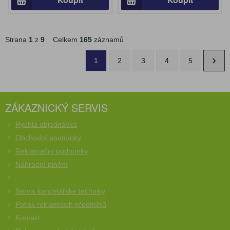
Strana
1
z
9
Celkem
165
záznamů
1
2
3
4
5
ZÁKAZNICKÝ SERVIS
Rychlá objednávka
Obchodní podmínky
Reklamační podmínky
Náhradní plnění
Servis kancelářské techniky
Potisk reklamních předmětů
Kontakt