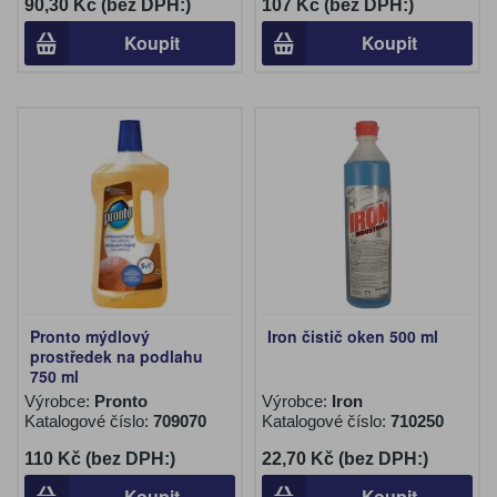
90,30 Kč (bez DPH:)
107 Kč (bez DPH:)
Koupit
Koupit
Pronto mýdlový
Iron čistič oken 500 ml
prostředek na podlahu
750 ml
Výrobce:
Pronto
Výrobce:
Iron
Katalogové číslo:
709070
Katalogové číslo:
710250
110 Kč (bez DPH:)
22,70 Kč (bez DPH:)
Koupit
Koupit