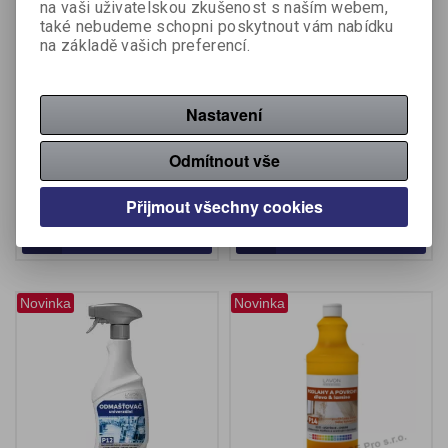
na vaši uživatelskou zkušenost s naším webem,
také nebudeme schopni poskytnout vám nabídku
na základě vašich preferencí.
Lavon nábytek dřevo a
Odmašťovač P12 LAVON
lamino - 500 ml
Professional univerzální -
Nastavení
5 l
Výrobce:
Lavon
Výrobce:
Lavon
Odmítnout vše
Katalogové číslo:
712837
Katalogové číslo:
712819
59,50 Kč (bez DPH:)
265 Kč (bez DPH:)
Přijmout všechny cookies
Koupit
Koupit
Novinka
Novinka