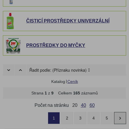
ČISTICÍ PROSTŘEDKY UNIVERZÁLNÍ
PROSTŘEDKY DO MYČKY
Řadit podle:
(Příznaku novinka)
Katalog
Ceník
Strana
1
z
9
Celkem
165
záznamů
Počet na stránku
20
40
60
1
2
3
4
5