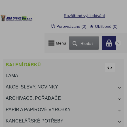
Rozšířené vyhledávání
Porovnávané (0)
Oblíbené (0)
Hledat
Menu
0
BALENÍ DÁRKŮ
LAMA
AKCE, SLEVY, NOVINKY
ARCHIVACE, POŘADAČE
PAPÍR A PAPÍROVÉ VÝROBKY
KANCELÁŘSKÉ POTŘEBY