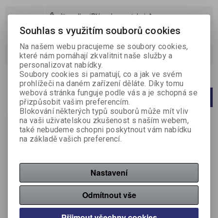
Řadit podle:
(Příznaku novinka)
Souhlas s využitím souborů cookies
Katalog
Ceník
Na našem webu pracujeme se soubory cookies,
které nám pomáhají zkvalitnit naše služby a
Strana
1
z
1
Celkem
1
záznamů
personalizovat nabídky.
Soubory cookies si pamatují, co a jak ve svém
Počet na stránku
20
40
60
prohlížeči na daném zařízení děláte. Díky tomu
webová stránka funguje podle vás a je schopná se
1
přizpůsobit vašim preferencím.
Blokování některých typů souborů může mít vliv
na vaši uživatelskou zkušenost s naším webem,
také nebudeme schopni poskytnout vám nabídku
na základě vašich preferencí.
Nastavení
Tašky dárkové -
Odmítnout vše
exkluzivní - velké / 26,4
cm x 32,7 cm
Přijmout všechny cookies