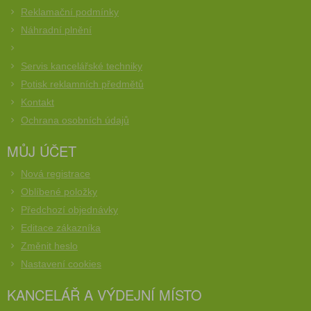
Reklamační podmínky
Náhradní plnění
Servis kancelářské techniky
Potisk reklamních předmětů
Kontakt
Ochrana osobních údajů
MŮJ ÚČET
Nová registrace
Oblíbené položky
Předchozí objednávky
Editace zákazníka
Změnit heslo
Nastavení cookies
KANCELÁŘ A VÝDEJNÍ MÍSTO