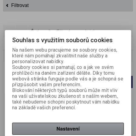
Filtrovat
Řadit podle:
(Příznaku novinka)
Souhlas s využitím souborů cookies
Katalog
Ceník
Na našem webu pracujeme se soubory cookies,
které nám pomáhají zkvalitnit naše služby a
Strana
1
z
1
Celkem
1
záznamů
personalizovat nabídky.
Soubory cookies si pamatují, co a jak ve svém
Počet na stránku
20
40
60
prohlížeči na daném zařízení děláte. Díky tomu
webová stránka funguje podle vás a je schopná se
1
přizpůsobit vašim preferencím.
Blokování některých typů souborů může mít vliv
na vaši uživatelskou zkušenost s naším webem,
také nebudeme schopni poskytnout vám nabídku
na základě vašich preferencí.
Nastavení