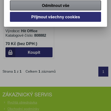
Odmítnout vše
Víčko papírové na kelímky
Přijmout všechny cookies
Coffee - na 200 / 300 ml /
50 ks bílé
Výrobce:
Hit Office
Katalogové číslo:
808882
70 Kč (bez DPH:)
Koupit
Strana
1
z
1
Celkem
1
záznamů
1
ZÁKAZNICKÝ SERVIS
Rychlá objednávka
Obchodní podmínky