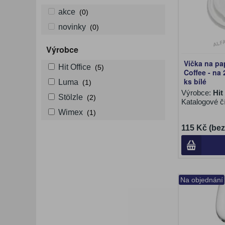
akce
(0)
novinky
(0)
Výrobce
Víčka na pa
Hit Office
(5)
Coffee - na 
ks bílé
Luma
(1)
Výrobce:
Hit
Stölzle
(2)
Katalogové č
Wimex
(1)
115 Kč (be
Na objednání