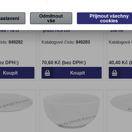
Odmítnout
Přijmout všechny
astavení
vše
cookies
 šálek -
Podšálek Espresso /
Skleněný 
ek / 18 cl
prům.14,5 cm
250 ml
íslo:
849282
Katalogové číslo:
849283
Katalogové 
ez DPH:)
70,60 Kč (bez DPH:)
40,40 Kč 
Koupit
Koupit