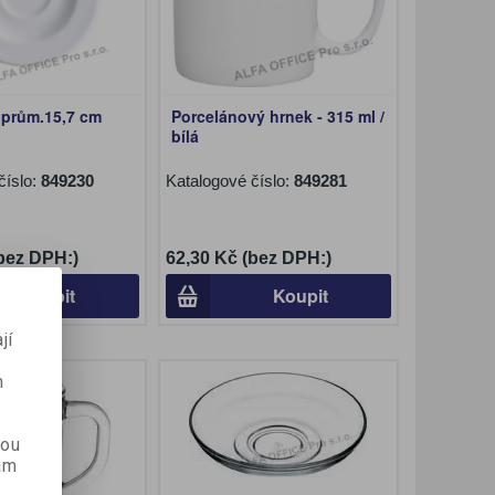
 prům.15,7 cm
Porcelánový hrnek - 315 ml /
bílá
číslo:
849230
Katalogové číslo:
849281
(bez DPH:)
62,30 Kč (bez DPH:)
Koupit
Koupit
jí
m
kou
ám