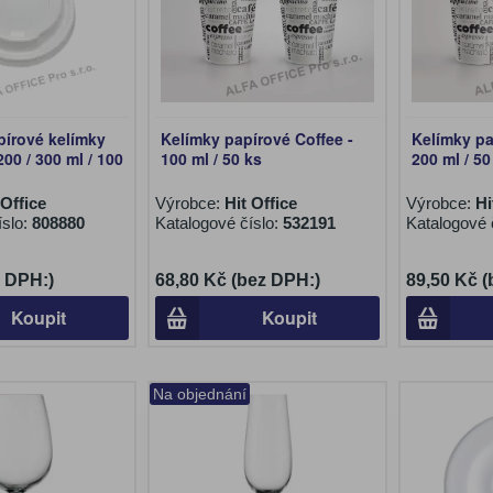
pírové kelímky
Kelímky papírové Coffee -
Kelímky pa
200 / 300 ml / 100
100 ml / 50 ks
200 ml / 50
 Office
Výrobce:
Hit Office
Výrobce:
Hi
íslo:
808880
Katalogové číslo:
532191
Katalogové 
z DPH:)
68,80 Kč (bez DPH:)
89,50 Kč 
Koupit
Koupit
Na objednání