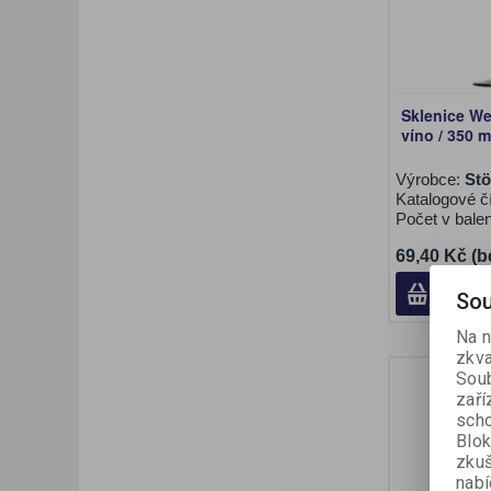
Sklenice Wei
víno / 350 m
Výrobce:
Stö
Katalogové č
Počet v bale
69,40 Kč (b
Sou
Na n
zkva
Soub
zaří
scho
Blok
zku
nabí