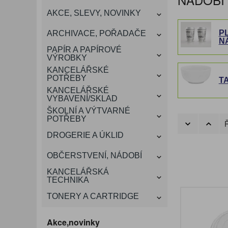
KANCELÁŘSKÝ
AKCE, SLEVY, NOVINKY
VÁNOCE
ROZDRUŽOVAČE
OBÁLKY
KONFERENČNÍ SPISOVKY
KRESLENÍ A MALOVÁNÍ
DEZINFEKCE-OCHRANA
KONVICE A DŽBÁNY
LAMINACE
NÁBYTEK
P
ARCHIVACE, POŘADAČE
N
OCHRANNÉ PRACOVNÍ
DÁRKOVÉ POTŘEBY
VIZITKY A JMENOVKY
TISKOPISY
NŮŽKY A NOŽE
PROSTŘEDKY NA PRANÍ
SLADKÉ POTRAVINY
ŠTÍTKOVAČE
PAPÍR A PAPÍROVÉ
POMŮCKY
VÝROBKY
KANCELÁŘSKÉ
TAŠKY, KUFRY, AKTOVKY
POTŘEBY
SMART DOPLŇKY
TABULE, NÁSTĚNKY
TA
A OBALY
KANCELÁŘSKÉ
VYBAVENÍ/SKLAD
ŠKOLNÍ A VÝTVARNÉ
POTŘEBY
Ř
DROGERIE A ÚKLID
OBČERSTVENÍ, NÁDOBÍ
KANCELÁŘSKÁ
TECHNIKA
TONERY A CARTRIDGE
Akce,novinky