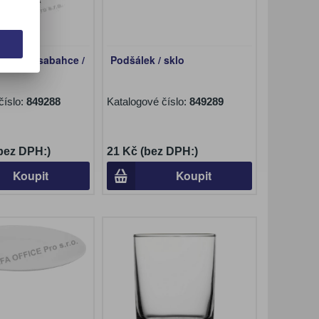
hrnek Pasabahce /
Podšálek / sklo
číslo:
849288
Katalogové číslo:
849289
(bez DPH:)
21 Kč (bez DPH:)
Koupit
Koupit