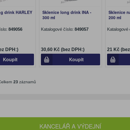
ng drink HARLEY
Sklenice long drink INA -
Sklenice n
300 ml
200 ml
íslo:
849056
Katalogové číslo:
849057
Katalogové 
ez DPH:)
30,60 Kč (bez DPH:)
21 Kč (be
Koupit
Koupit
elkem
23
záznamů
KANCELÁŘ A VÝDEJNÍ