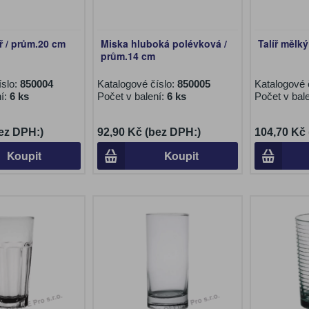
íř / prům.20 cm
Miska hluboká polévková /
Talíř mělk
prům.14 cm
íslo:
850004
Katalogové číslo:
850005
Katalogové 
ní:
6 ks
Počet v balení:
6 ks
Počet v bal
ez DPH:)
92,90 Kč (bez DPH:)
104,70 Kč
Koupit
Koupit