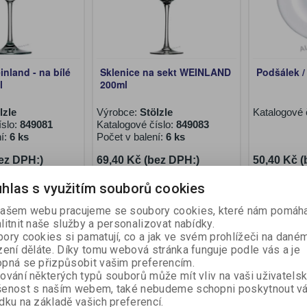
nland - na bílé
Sklenice na sekt WEINLAND
Podšálek /
l
200ml
lzle
Výrobce:
Stölzle
Katalogové 
íslo:
849081
Katalogové číslo:
849083
ní:
6 ks
Počet v balení:
6 ks
ez DPH:)
69,40 Kč (bez DPH:)
50,40 Kč 
Koupit
Koupit
hlas s využitím souborů cookies
ašem webu pracujeme se soubory cookies, které nám pomáha
litnit naše služby a personalizovat nabídky.
ory cookies si pamatují, co a jak ve svém prohlížeči na dané
zení děláte. Díky tomu webová stránka funguje podle vás a je
pná se přizpůsobit vašim preferencím.
ování některých typů souborů může mít vliv na vaši uživatels
šenost s naším webem, také nebudeme schopni poskytnout v
dku na základě vašich preferencí.