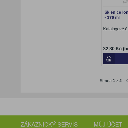
Sklenice lo
- 376 ml
Katalogové č
32,30 Kč (b
Strana
1
z
2
C
ZÁKAZNICKÝ SERVIS
MŮJ ÚČET