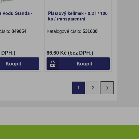
a vodu Standa -
Plastový kelímek - 0,2 l / 100
ks / transparentní
číslo:
849054
Katalogové číslo:
531630
z DPH:)
66,60 Kč (bez DPH:)
Koupit
Koupit
1
2