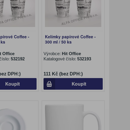
pírové Coffee -
Kelímky papírové Coffee -
 ks
300 ml / 50 ks
t Office
Výrobce:
Hit Office
číslo:
532192
Katalogové číslo:
532193
(bez DPH:)
111 Kč (bez DPH:)
Koupit
Koupit