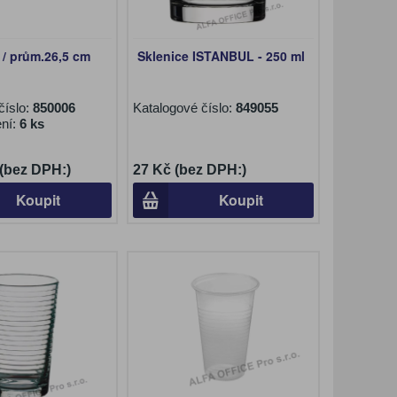
ý / prům.26,5 cm
Sklenice ISTANBUL - 250 ml
číslo:
850006
Katalogové číslo:
849055
ení:
6 ks
 (bez DPH:)
27 Kč (bez DPH:)
Koupit
Koupit