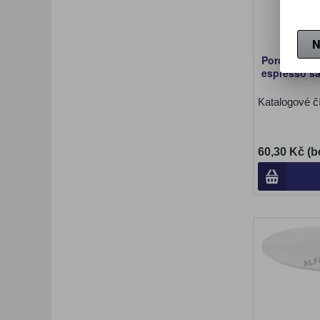
N
Porcelánový
espresso šál
Katalogové č
60,30 Kč (b