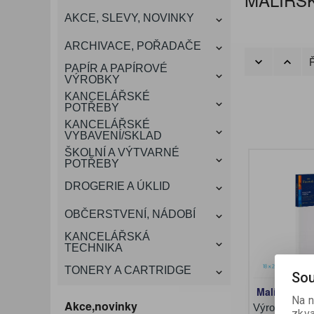
KANCELÁŘSKÝ
AKCE, SLEVY, NOVINKY
VÁNOCE
ROZDRUŽOVAČE
OBÁLKY
KONFERENČNÍ SPISOVKY
KRESLENÍ A MALOVÁNÍ
DEZINFEKCE-OCHRANA
KONVICE A DŽBÁNY
LAMINACE
NÁBYTEK
ARCHIVACE, POŘADAČE
OCHRANNÉ PRACOVNÍ
Ř
DÁRKOVÉ POTŘEBY
VIZITKY A JMENOVKY
TISKOPISY
NŮŽKY A NOŽE
PROSTŘEDKY NA PRANÍ
SLADKÉ POTRAVINY
ŠTÍTKOVAČE
PAPÍR A PAPÍROVÉ
POMŮCKY
VÝROBKY
KANCELÁŘSKÉ
TAŠKY, KUFRY, AKTOVKY
POTŘEBY
SMART DOPLŇKY
TABULE, NÁSTĚNKY
A OBALY
KANCELÁŘSKÉ
VYBAVENÍ/SKLAD
ŠKOLNÍ A VÝTVARNÉ
POTŘEBY
DROGERIE A ÚKLID
OBČERSTVENÍ, NÁDOBÍ
KANCELÁŘSKÁ
TECHNIKA
TONERY A CARTRIDGE
Sou
Malířské pl
Na n
Akce,novinky
Výrobce:
DE
zkva