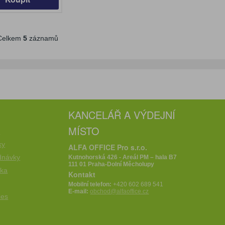
elkem
5
záznamů
KANCELÁŘ A VÝDEJNÍ
MÍSTO
e
ky
ALFA OFFICE Pro s.r.o.
dnávky
Kutnohorská 426 - Areál PM – hala B7
111 01 Praha-Dolní Měcholupy
íka
Kontakt
Mobilní telefon:
+420 602 689 541
E-mail:
obchod@alfaoffice.cz
ies