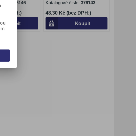
číslo:
376146
Katalogové číslo:
376143
m
(bez DPH:)
48,30 Kč (bez DPH:)
Koupit
Koupit
kou
ám