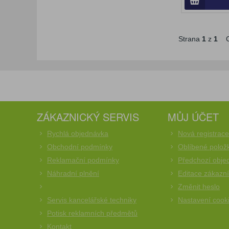
Strana
1
z
1
C
ZÁKAZNICKÝ SERVIS
MŮJ ÚČET
Rychlá objednávka
Nová registrac
Obchodní podmínky
Oblíbené polož
Reklamační podmínky
Předchozí obje
Náhradní plnění
Editace zákazn
Změnit heslo
Servis kancelářské techniky
Nastavení cook
Potisk reklamních předmětů
Kontakt