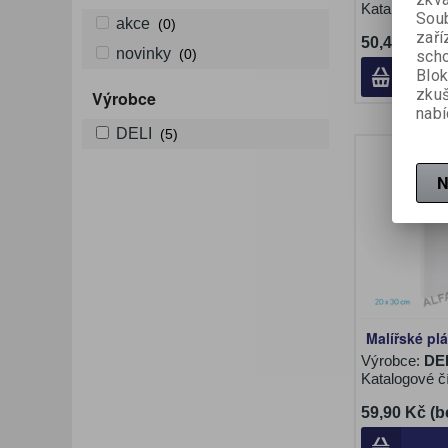
Katalogové č
Soub
akce
(0)
zaří
50,40 Kč (b
novinky
(0)
scho
Blok
zku
Výrobce
nabí
DELI
(5)
N
Malířské pl
Výrobce:
DE
Katalogové č
59,90 Kč (b