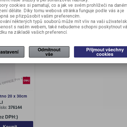
íslo:
376142
Katalogové číslo:
376145
Katalogové 
ory cookies si pamatují, co a jak ve svém prohlížeči na dané
zení děláte. Díky tomu webová stránka funguje podle vás a je
ez DPH:)
70,40 Kč (bez DPH:)
84,20 Kč 
pná se přizpůsobit vašim preferencím.
Koupit
Koupit
ování některých typů souborů může mít vliv na vaši uživatels
šenost s naším webem, také nebudeme schopni poskytnout v
dku na základě vašich preferencí.
Odmítnout
Přijmout všechny
astavení
vše
cookies
átno 20 x 30cm
LI
íslo:
376144
ez DPH:)
Koupit