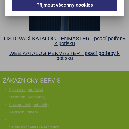
Přijmout všechny cookies
LISTOVACÍ KATALOG PENMASTER - psací potřeby
k potisku
WEB KATALOG PENMASTER - psací potřeby k
potisku
ZÁKAZNICKÝ SERVIS
Rychlá objednávka
Obchodní podmínky
Reklamační podmínky
Náhradní plnění
Servis kancelářské techniky