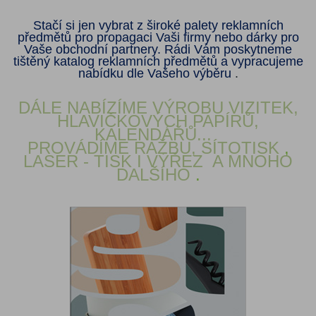
Stačí si jen vybrat z široké palety reklamních
předmětů pro propagaci Vaši firmy nebo dárky pro
Vaše obchodní partnery. Rádi Vám poskytneme
tištěný katalog reklamních předmětů a vypracujeme
nabídku dle Vašeho výběru
.
DÁLE NABÍZÍME VÝROBU VIZITEK,
HLAVIČKOVÝCH PAPÍRŮ,
KALENDÁŘŮ...
PROVÁDÍME RAŽBU, SÍTOTISK
,
LASER - TISK I VÝŘEZ
A MNOHO
DALŠÍHO
.