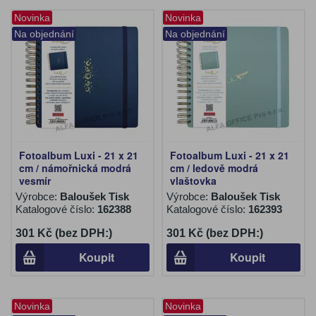
Novinka
Novinka
Na objednání
Na objednání
Fotoalbum Luxi - 21 x 21
Fotoalbum Luxi - 21 x 21
cm / námořnická modrá
cm / ledově modrá
vesmír
vlaštovka
Výrobce:
Baloušek Tisk
Výrobce:
Baloušek Tisk
Katalogové číslo:
162388
Katalogové číslo:
162393
301 Kč (bez DPH:)
301 Kč (bez DPH:)
Koupit
Koupit
Novinka
Novinka