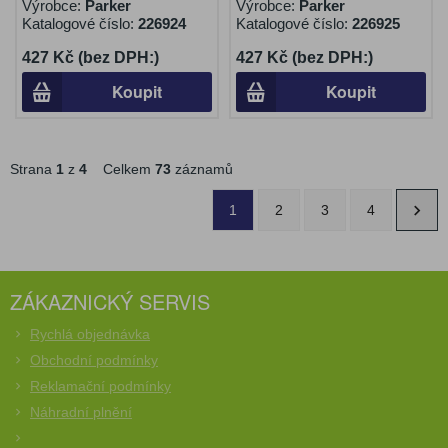
Výrobce:
Parker
Výrobce:
Parker
Katalogové číslo:
226924
Katalogové číslo:
226925
427 Kč (bez DPH:)
427 Kč (bez DPH:)
Koupit
Koupit
Strana
1
z
4
Celkem
73
záznamů
1
2
3
4
ZÁKAZNICKÝ SERVIS
Rychlá objednávka
Obchodní podmínky
Reklamační podmínky
Náhradní plnění