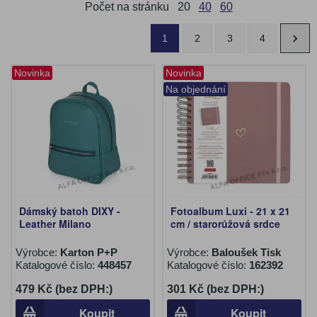
Počet na stránku
20
40
60
1
2
3
4
Novinka
Novinka
Na objednání
Dámský batoh DIXY -
Fotoalbum Luxi - 21 x 21
Leather Milano
cm / starorůžová srdce
Výrobce:
Karton P+P
Výrobce:
Baloušek Tisk
Katalogové číslo:
448457
Katalogové číslo:
162392
479 Kč (bez DPH:)
301 Kč (bez DPH:)
Koupit
Koupit