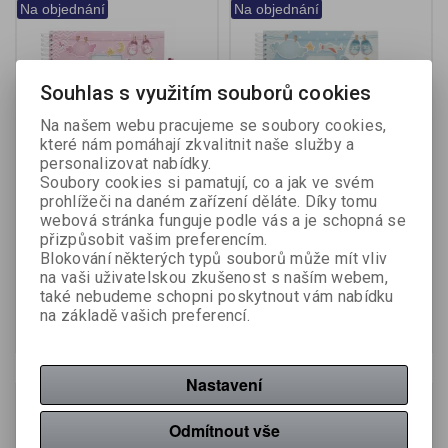
Na objednání
Na objednání
Souhlas s využitím souborů cookies
Na našem webu pracujeme se soubory cookies,
které nám pomáhají zkvalitnit naše služby a
personalizovat nabídky.
Fotoalbum A4 - 30 x 21
Fotoalbum A4 - 30 x 21
Soubory cookies si pamatují, co a jak ve svém
cm / růžová
cm / modrá
prohlížeči na daném zařízení děláte. Díky tomu
webová stránka funguje podle vás a je schopná se
přizpůsobit vašim preferencím.
Výrobce:
Baloušek Tisk
Výrobce:
Baloušek Tisk
Blokování některých typů souborů může mít vliv
Katalogové číslo:
162395
Katalogové číslo:
162396
na vaši uživatelskou zkušenost s naším webem,
257 Kč (bez DPH:)
257 Kč (bez DPH:)
také nebudeme schopni poskytnout vám nabídku
na základě vašich preferencí.
Koupit
Koupit
Nastavení
Novinka
Na objednání
Odmítnout vše