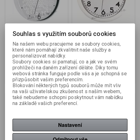
Leitz WOW nástěnné
Nástěnné hodiny Hama
Souhlas s využitím souborů cookies
hodiny tiché bílá
Elba bílé / tichý chod /
průměr 25 cm
Na našem webu pracujeme se soubory cookies,
Výrobce:
Leitz
Výrobce:
Hama
které nám pomáhají zkvalitnit naše služby a
Katalogové číslo:
070227
Katalogové číslo:
070246
personalizovat nabídky.
Soubory cookies si pamatují, co a jak ve svém
897 Kč (bez DPH:)
280 Kč (bez DPH:)
prohlížeči na daném zařízení děláte. Díky tomu
webová stránka funguje podle vás a je schopná se
Koupit
Koupit
přizpůsobit vašim preferencím.
Blokování některých typů souborů může mít vliv
na vaši uživatelskou zkušenost s naším webem,
také nebudeme schopni poskytnout vám nabídku
Na objednání
na základě vašich preferencí.
Nastavení
Odmítnout vše