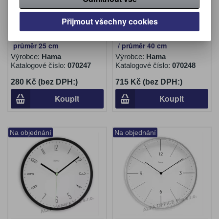
Přijmout všechny cookies
Nástěnné hodiny Hama
Nástěnné hodiny Hama
Elba černé / tichý chod /
Jumbo Aruba tiché / černé
průměr 25 cm
/ průměr 40 cm
Výrobce:
Hama
Výrobce:
Hama
Katalogové číslo:
070247
Katalogové číslo:
070248
280 Kč (bez DPH:)
715 Kč (bez DPH:)
Koupit
Koupit
Na objednání
Na objednání