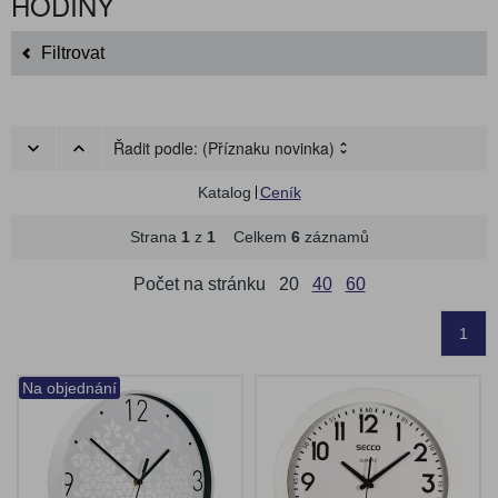
HODINY
Filtrovat
Řadit podle:
(Příznaku novinka)
Katalog
Ceník
Strana
1
z
1
Celkem
6
záznamů
Počet na stránku
20
40
60
1
Na objednání