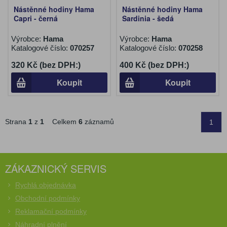
Nástěnné hodiny Hama
Nástěnné hodiny Hama
Capri - černá
Sardinia - šedá
Výrobce:
Hama
Výrobce:
Hama
Katalogové číslo:
070257
Katalogové číslo:
070258
320 Kč (bez DPH:)
400 Kč (bez DPH:)
Koupit
Koupit
Strana
1
z
1
Celkem
6
záznamů
1
ZÁKAZNICKÝ SERVIS
Rychlá objednávka
Obchodní podmínky
Reklamační podmínky
Náhradní plnění