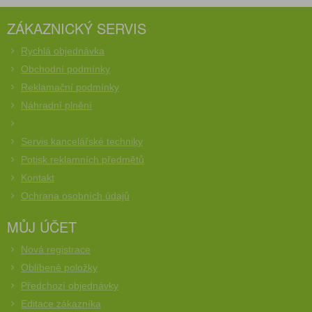
ZÁKAZNICKÝ SERVIS
Rychlá objednávka
Obchodní podmínky
Reklamační podmínky
Náhradní plnění
Servis kancelářské techniky
Potisk reklamních předmětů
Kontakt
Ochrana osobních údajů
MŮJ ÚČET
Nová registrace
Oblíbené položky
Předchozí objednávky
Editace zákazníka