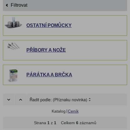
Filtrovat
OSTATNÍ POMŮCKY
PŘÍBORY A NOŽE
PÁRÁTKA A BRČKA
Řadit podle:
(Příznaku novinka)
Katalog
Ceník
Strana
1
z
1
Celkem
6
záznamů