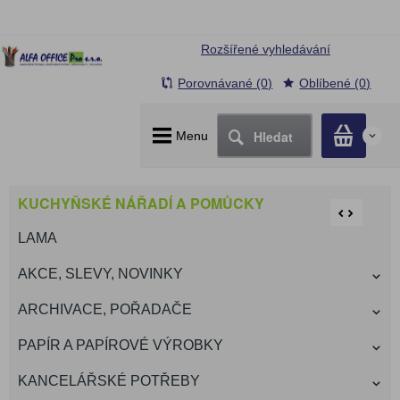
Rozšířené vyhledávání
Porovnávané (0)
Oblíbené (0)
Hledat
Menu
0
KUCHYŇSKÉ NÁŘADÍ A POMŮCKY
LAMA
AKCE, SLEVY, NOVINKY
ARCHIVACE, POŘADAČE
PAPÍR A PAPÍROVÉ VÝROBKY
KANCELÁŘSKÉ POTŘEBY