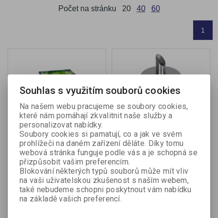
Počet na stránku
20
40
60
1
Souhlas s využitím souborů cookies
Na našem webu pracujeme se soubory cookies,
které nám pomáhají zkvalitnit naše služby a
personalizovat nabídky.
Soubory cookies si pamatují, co a jak ve svém
prohlížeči na daném zařízení děláte. Díky tomu
Párátka - hygienicky
Cukřenka CONTACTO -
webová stránka funguje podle vás a je schopná se
balená / 1000 ks
0,225 l
přizpůsobit vašim preferencím.
Katalogové číslo:
533240
Katalogové číslo:
850391
Blokování některých typů souborů může mít vliv
na vaši uživatelskou zkušenost s naším webem,
také nebudeme schopni poskytnout vám nabídku
50,20 Kč (bez DPH:)
146 Kč (bez DPH:)
na základě vašich preferencí.
Koupit
Koupit