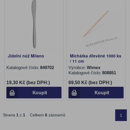
Jídelní nůž Milano
Míchátka dřevěné 1000 ks
/ 11 cm
Katalogové číslo:
849702
Výrobce:
Wimex
Katalogové číslo:
808851
19,30 Kč (bez DPH:)
69,50 Kč (bez DPH:)
Koupit
Koupit
Strana
1
z
1
Celkem
6
záznamů
1