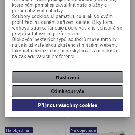
které nám pomáhají zkvalitnit naše služby a
Na objednání
Na objednání
personalizovat nabídky.
Soubory cookies si pamatují, co a jak ve svém
prohlížeči na daném zařízení děláte. Díky tomu
webová stránka funguje podle vás a je schopná se
přizpůsobit vašim preferencím.
Blokování některých typů souborů může mít vliv
na vaši uživatelskou zkušenost s naším webem,
také nebudeme schopni poskytnout vám nabídku
na základě vašich preferencí.
Stolní organizér Leitz
Elektricky nastavitelný
Ergo – 40 x 25 cm
stůl Leitz Ergo – 80 x 60
cm / bílá
Nastavení
Výrobce:
Leitz
Výrobce:
Leitz
Katalogové číslo:
448689
Katalogové číslo:
448691
Odmítnout vše
1 035 Kč (bez DPH:)
8 010 Kč (bez DPH:)
Přijmout všechny cookies
Koupit
Koupit
Na objednání
Na objednání