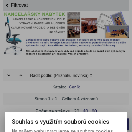
Filtrovat
Řadit podle:
(Příznaku novinka)
Katalog
Ceník
Strana
1
z
1
Celkem
4
záznamů
Počet na stránku
20
40
60
Souhlas s využitím souborů cookies
1
Na našem webu pracujeme se soubory cookies,