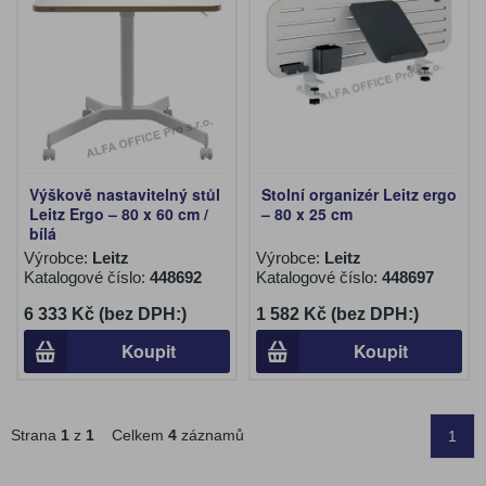
Výškově nastavitelný stůl
Stolní organizér Leitz ergo
Leitz Ergo – 80 x 60 cm /
– 80 x 25 cm
bílá
Výrobce:
Leitz
Výrobce:
Leitz
Katalogové číslo:
448692
Katalogové číslo:
448697
6 333 Kč (bez DPH:)
1 582 Kč (bez DPH:)
Koupit
Koupit
Strana
1
z
1
Celkem
4
záznamů
1