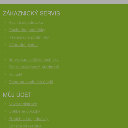
ZÁKAZNICKÝ SERVIS
Rychlá objednávka
Obchodní podmínky
Reklamační podmínky
Náhradní plnění
Servis kancelářské techniky
Potisk reklamních předmětů
Kontakt
Ochrana osobních údajů
MŮJ ÚČET
Nová registrace
Oblíbené položky
Předchozí objednávky
Editace zákazníka