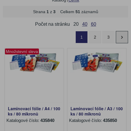
Katalog
Ceník
Strana
1
z
3
Celkem
51
záznamů
Počet na stránku
20
40
60
1
2
3
Množstevní sleva
Laminovací fólie / A4 / 100
Laminovací fólie / A3 / 100
ks / 80 mikronů
ks / 80 mikronů
Katalogové číslo:
435840
Katalogové číslo:
435850