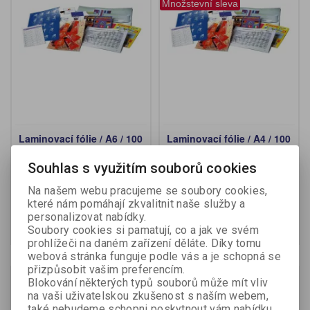
Množstevní sleva
Laminovací fólie / A6 / 100
Laminovací fólie / A4 / 100
ks / 100 mikronů
ks / 125 mikronů
Souhlas s využitím souborů cookies
Katalogové číslo:
435950
Katalogové číslo:
435710
Na našem webu pracujeme se soubory cookies,
93,50 Kč (bez DPH:)
304 Kč (bez DPH:)
které nám pomáhají zkvalitnit naše služby a
personalizovat nabídky.
Koupit
Koupit
Soubory cookies si pamatují, co a jak ve svém
prohlížeči na daném zařízení děláte. Díky tomu
webová stránka funguje podle vás a je schopná se
přizpůsobit vašim preferencím.
Blokování některých typů souborů může mít vliv
na vaši uživatelskou zkušenost s naším webem,
také nebudeme schopni poskytnout vám nabídku