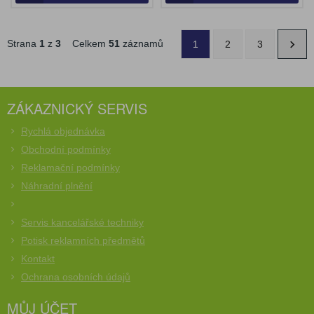
Strana
1
z
3
Celkem
51
záznamů
1
2
3
ZÁKAZNICKÝ SERVIS
Rychlá objednávka
Obchodní podmínky
Reklamační podmínky
Náhradní plnění
Servis kancelářské techniky
Potisk reklamních předmětů
Kontakt
Ochrana osobních údajů
MŮJ ÚČET