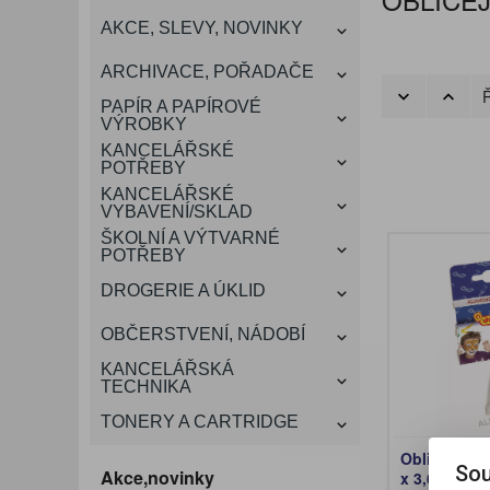
KANCELÁŘSKÝ
AKCE, SLEVY, NOVINKY
VÁNOCE
ROZDRUŽOVAČE
OBÁLKY
KONFERENČNÍ SPISOVKY
KRESLENÍ A MALOVÁNÍ
DEZINFEKCE-OCHRANA
KONVICE A DŽBÁNY
LAMINACE
NÁBYTEK
ARCHIVACE, POŘADAČE
OCHRANNÉ PRACOVNÍ
Ř
DÁRKOVÉ POTŘEBY
VIZITKY A JMENOVKY
TISKOPISY
NŮŽKY A NOŽE
PROSTŘEDKY NA PRANÍ
SLADKÉ POTRAVINY
ŠTÍTKOVAČE
PAPÍR A PAPÍROVÉ
POMŮCKY
VÝROBKY
KANCELÁŘSKÉ
TAŠKY, KUFRY, AKTOVKY
POTŘEBY
SMART DOPLŇKY
TABULE, NÁSTĚNKY
A OBALY
KANCELÁŘSKÉ
VYBAVENÍ/SKLAD
ŠKOLNÍ A VÝTVARNÉ
POTŘEBY
DROGERIE A ÚKLID
OBČERSTVENÍ, NÁDOBÍ
KANCELÁŘSKÁ
TECHNIKA
TONERY A CARTRIDGE
Obličejové b
Sou
Akce,novinky
x 3,6 g