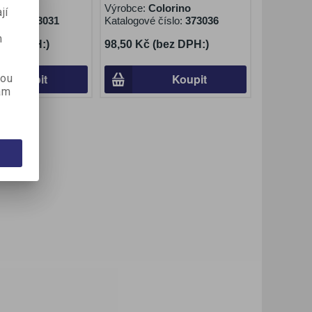
lorino
Výrobce:
Colorino
jí
číslo:
373031
Katalogové číslo:
373036
m
(bez DPH:)
98,50 Kč (bez DPH:)
Koupit
Koupit
kou
ám