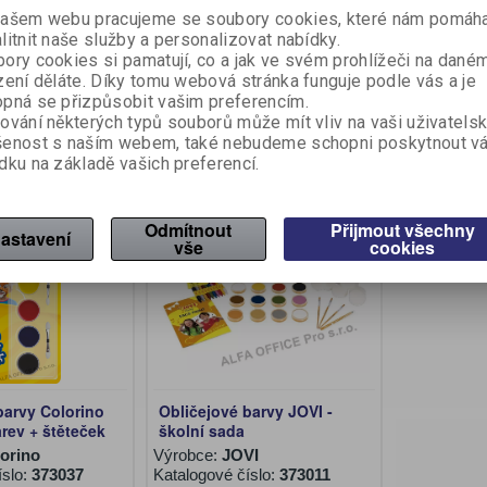
VI
Výrobce:
JOVI
Výrobce:
Co
ašem webu pracujeme se soubory cookies, které nám pomáha
íslo:
373000
Katalogové číslo:
373010
Katalogové 
litnit naše služby a personalizovat nabídky.
ory cookies si pamatují, co a jak ve svém prohlížeči na dané
ez DPH:)
117 Kč (bez DPH:)
98,50 Kč 
zení děláte. Díky tomu webová stránka funguje podle vás a je
pná se přizpůsobit vašim preferencím.
Koupit
Koupit
ování některých typů souborů může mít vliv na vaši uživatels
šenost s naším webem, také nebudeme schopni poskytnout v
dku na základě vašich preferencí.
Akce
Sleva
6,40 %
Na objednání
Odmítnout
Přijmout všechny
astavení
vše
cookies
barvy Colorino
Obličejové barvy JOVI -
arev + štěteček
školní sada
orino
Výrobce:
JOVI
íslo:
373037
Katalogové číslo:
373011