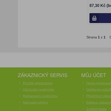
87,30 Kč (b
Strana
1
z
1
C
ZÁKAZNICKÝ SERVIS
MŮJ ÚČET
Rychlá objednávka
Nová registrac
Obchodní podmínky
Oblíbené polož
Reklamační podmínky
Předchozí obje
Náhradní plnění
Editace zákazn
Změnit heslo