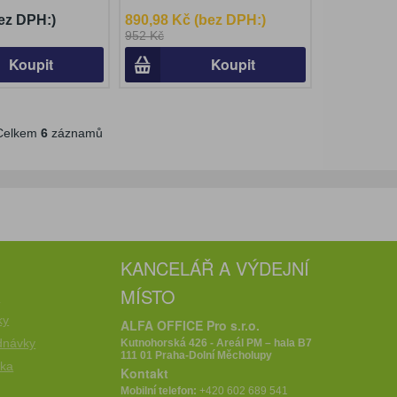
ez DPH:)
890,98 Kč (bez DPH:)
952 Kč
Koupit
Koupit
elkem
6
záznamů
KANCELÁŘ A VÝDEJNÍ
MÍSTO
e
ky
ALFA OFFICE Pro s.r.o.
dnávky
Kutnohorská 426 - Areál PM – hala B7
111 01 Praha-Dolní Měcholupy
íka
Kontakt
Mobilní telefon:
+420 602 689 541