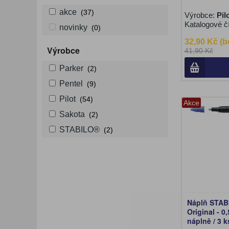
akce
(37)
Výrobce:
Pil
Katalogové č
novinky
(0)
32,90 Kč (b
Výrobce
41,90 Kč
Parker
(2)
Pentel
(9)
Pilot
(54)
Akce
Sakota
(2)
STABILO®
(2)
Náplň STAB
Original - 0
náplně / 3 k