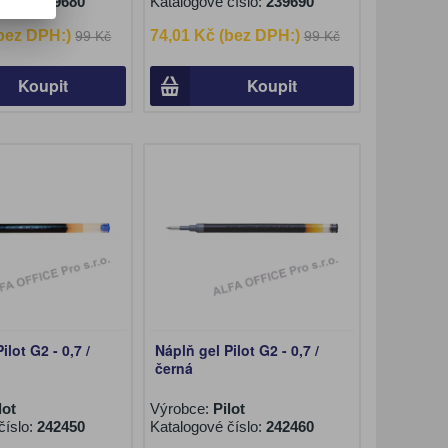
číslo:
239680
Katalogové číslo:
239690
(bez DPH:)
74,01 Kč (bez DPH:)
99 Kč
99 Kč
Koupit
Koupit
ilot G2 - 0,7 /
Náplň gel Pilot G2 - 0,7 /
černá
lot
Výrobce:
Pilot
číslo:
242450
Katalogové číslo:
242460