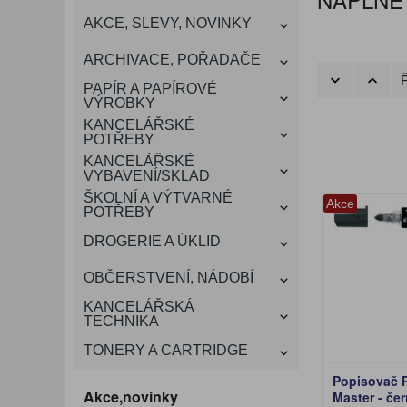
KANCELÁŘSKÝ
AKCE, SLEVY, NOVINKY
VÁNOCE
ROZDRUŽOVAČE
OBÁLKY
KONFERENČNÍ SPISOVKY
KRESLENÍ A MALOVÁNÍ
DEZINFEKCE-OCHRANA
KONVICE A DŽBÁNY
LAMINACE
NÁBYTEK
ARCHIVACE, POŘADAČE
OCHRANNÉ PRACOVNÍ
Ř
DÁRKOVÉ POTŘEBY
VIZITKY A JMENOVKY
TISKOPISY
NŮŽKY A NOŽE
PROSTŘEDKY NA PRANÍ
SLADKÉ POTRAVINY
ŠTÍTKOVAČE
PAPÍR A PAPÍROVÉ
POMŮCKY
VÝROBKY
KANCELÁŘSKÉ
TAŠKY, KUFRY, AKTOVKY
POTŘEBY
SMART DOPLŇKY
TABULE, NÁSTĚNKY
A OBALY
KANCELÁŘSKÉ
VYBAVENÍ/SKLAD
ŠKOLNÍ A VÝTVARNÉ
Akce
POTŘEBY
DROGERIE A ÚKLID
OBČERSTVENÍ, NÁDOBÍ
KANCELÁŘSKÁ
TECHNIKA
TONERY A CARTRIDGE
Popisovač P
Akce,novinky
Master - če