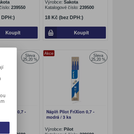
akota
Výrobce:
Sakota
číslo:
239550
Katalogové číslo:
239500
z DPH:)
18 Kč (bez DPH:)
Koupit
Koupit
Akce
Sleva
Sleva
25,20 %
25,20 %
jí
m
kou
ám
 FriXion 0,7 -
Náplň Pilot FriXion 0,7 -
3 ks
modrá / 3 ks
lot
Výrobce:
Pilot