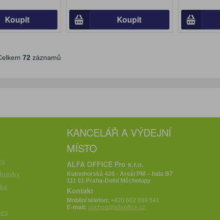
Koupit
Koupit
elkem
72
záznamů
KANCELÁŘ A VÝDEJNÍ
MÍSTO
e
ky
ALFA OFFICE Pro s.r.o.
dnávky
Kutnohorská 426 - Areál PM – hala B7
111 01 Praha-Dolní Měcholupy
íka
Kontakt
Mobilní telefon:
+420 602 689 541
E-mail:
obchod@alfaoffice.cz
ies