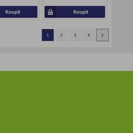
Koupit
Koupit
1
2
3
4