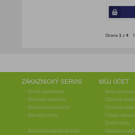
Strana
1
z
4
C
ZÁKAZNICKÝ SERVIS
MŮJ ÚČET
Rychlá objednávka
Nová registrac
Obchodní podmínky
Oblíbené polož
Reklamační podmínky
Předchozí obje
Náhradní plnění
Editace zákazn
Změnit heslo
Servis kancelářské techniky
Nastavení cook