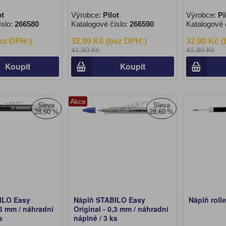
ot
Výrobce:
Pilot
Výrobce:
Pi
íslo:
266580
Katalogové číslo:
266590
Katalogové 
ez DPH:)
32,90 Kč (bez DPH:)
32,90 Kč 
41,90 Kč
41,90 Kč
Koupit
Koupit
Akce
Sleva
Sleva
28,60 %
28,60 %
ILO Easy
Náplň STABILO Easy
Náplň roll
,5 mm / náhradní
Original - 0,3 mm / náhradní
s
náplně / 3 ks