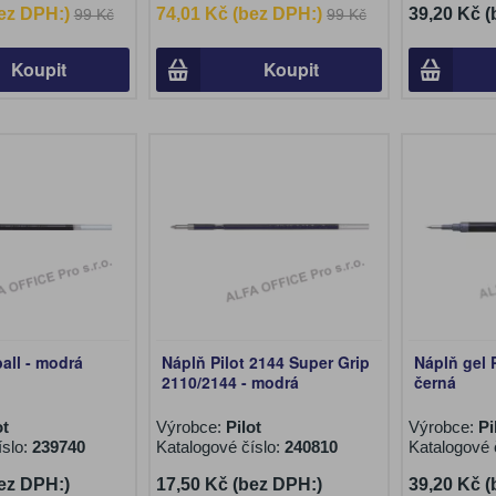
ez DPH:)
74,01 Kč (bez DPH:)
39,20 Kč 
99 Kč
99 Kč
Koupit
Koupit
all - modrá
Náplň Pilot 2144 Super Grip
Náplň gel P
2110/2144 - modrá
černá
ot
Výrobce:
Pilot
Výrobce:
Pi
íslo:
239740
Katalogové číslo:
240810
Katalogové 
ez DPH:)
17,50 Kč (bez DPH:)
39,20 Kč 