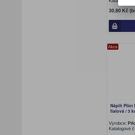
Katalogové č
30,80 Kč (b
Akce
Náplň Pilot 
fialová / 3 k
Výrobce:
Pil
Katalogové č