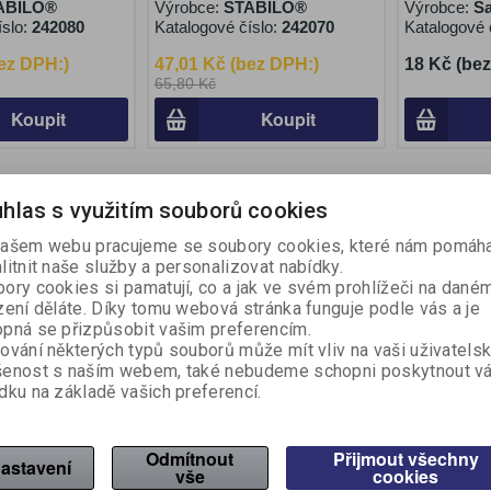
ABILO®
Výrobce:
STABILO®
Výrobce:
S
íslo:
242080
Katalogové číslo:
242070
Katalogové 
ez DPH:)
47,01 Kč (bez DPH:)
18 Kč (be
65,80 Kč
Koupit
Koupit
Akce
Akce
Sleva
hlas s využitím souborů cookies
6,40 %
ašem webu pracujeme se soubory cookies, které nám pomáha
litnit naše služby a personalizovat nabídky.
ory cookies si pamatují, co a jak ve svém prohlížeči na dané
zení děláte. Díky tomu webová stránka funguje podle vás a je
pná se přizpůsobit vašim preferencím.
ování některých typů souborů může mít vliv na vaši uživatels
šenost s naším webem, také nebudeme schopni poskytnout v
dku na základě vašich preferencí.
ilot G1 - modrá
Náplň Pilot FriXion 0,7 -
Náplň Pilot
černá / 3 ks
červená / 
Odmítnout
Přijmout všechny
astavení
ot
Výrobce:
vše
Pilot
cookies
Výrobce:
Pi