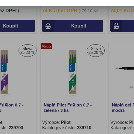
íslo:
242300
Katalogové číslo:
239670
Katalogové 
ez DPH:)
74 Kč (bez DPH:)
74,01 Kč 
79,10 Kč
Koupit
Koupit
Akce
Sleva
Sleva
25,20 %
25,20 %
FriXion 0,7 -
Náplň Pilot FriXion 0,7 -
Náplň gel P
s
zelená / 3 ks
modrá
ot
Výrobce:
Pilot
Výrobce:
Pi
íslo:
239700
Katalogové číslo:
239710
Katalogové 