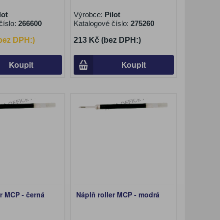
lot
Výrobce:
Pilot
číslo:
266600
Katalogové číslo:
275260
(bez DPH:)
213 Kč (bez DPH:)
Koupit
Koupit
er MCP - černá
Náplň roller MCP - modrá