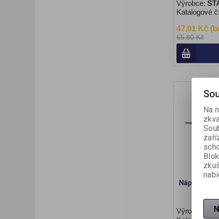
Výrobce:
ST
Katalogové č
47,01 Kč (b
65,80 Kč
Sou
Na n
zkva
Soub
zaří
scho
Blok
zku
nabí
Náplň gel P
N
Výrobce:
Pil