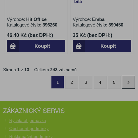
bílá
Výrobce:
Hit Office
Výrobce:
Emba
Katalogové číslo:
396260
Katalogové číslo:
399450
46,40 Kč (bez DPH:)
35 Kč (bez DPH:)
Koupit
Koupit
Strana
1
z
13
Celkem
243
záznamů
1
2
3
4
5
ZÁKAZNICKÝ SERVIS
Rychlá objednávka
Obchodní podmínky
Reklamační podmínky