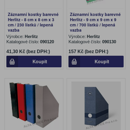
Záznamní kostky barevné
Záznamní kostky barevné
Herlitz - 8 cm x 8 cm x 3
Herlitz - 9 cm x 9 cm x 9
cm / 230 lístků / lepená
cm / 700 lístků / lepená
vazba
vazba
Výrobce:
Herlitz
Výrobce:
Herlitz
Katalogové číslo:
090120
Katalogové číslo:
090130
41,30 Kč (bez DPH:)
157 Kč (bez DPH:)
Koupit
Koupit