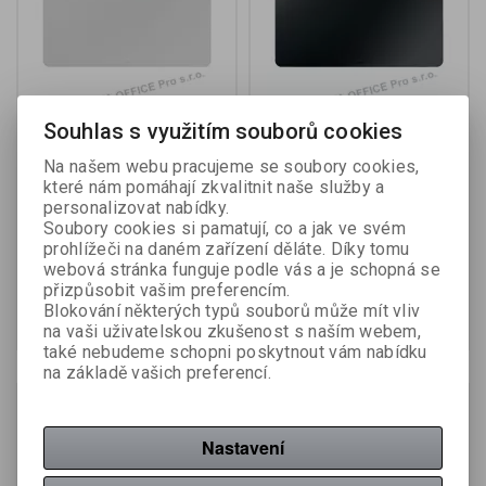
Souhlas s využitím souborů cookies
Pracovní podložka Leitz -
Pracovní podložka Leitz -
šedá / 40 x 80 cm
černá / 40 x 80 cm
Na našem webu pracujeme se soubory cookies,
které nám pomáhají zkvalitnit naše služby a
personalizovat nabídky.
Výrobce:
Soubory cookies si pamatují, co a jak ve svém
Leitz
Výrobce:
Leitz
Katalogové číslo:
413827
Katalogové číslo:
413828
prohlížeči na daném zařízení děláte. Díky tomu
webová stránka funguje podle vás a je schopná se
233 Kč (bez DPH:)
233 Kč (bez DPH:)
přizpůsobit vašim preferencím.
Blokování některých typů souborů může mít vliv
Koupit
Koupit
na vaši uživatelskou zkušenost s naším webem,
také nebudeme schopni poskytnout vám nabídku
na základě vašich preferencí.
Nastavení