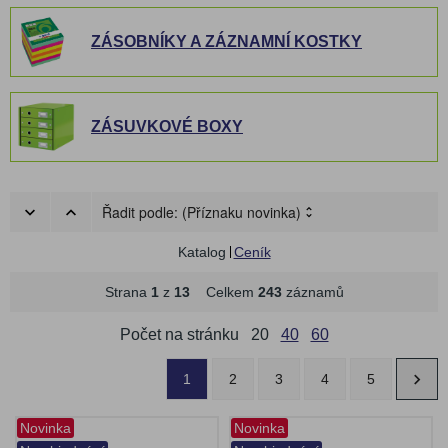
ZÁSOBNÍKY A ZÁZNAMNÍ KOSTKY
ZÁSUVKOVÉ BOXY
Řadit podle:
(Příznaku novinka)
Katalog
Ceník
Strana
1
z
13
Celkem
243
záznamů
Počet na stránku
20
40
60
1
2
3
4
5
Novinka
Novinka