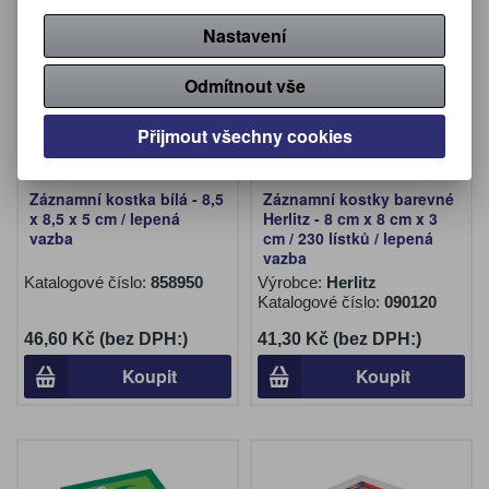
Nastavení
Odmítnout vše
Přijmout všechny cookies
Záznamní kostka bílá - 8,5
Záznamní kostky barevné
x 8,5 x 5 cm / lepená
Herlitz - 8 cm x 8 cm x 3
vazba
cm / 230 lístků / lepená
vazba
Katalogové číslo:
858950
Výrobce:
Herlitz
Katalogové číslo:
090120
46,60 Kč (bez DPH:)
41,30 Kč (bez DPH:)
Koupit
Koupit