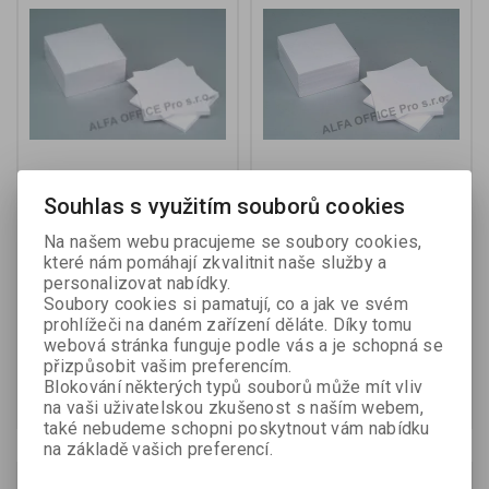
Souhlas s využitím souborů cookies
Záznamní kostka bílá 8,5
Záznamní kostka bílá - 8,3
x 8,5 cm / nelepená vazba
cm x 8,3 cm x 7,5 cm /
Na našem webu pracujeme se soubory cookies,
nelepená vazba
které nám pomáhají zkvalitnit naše služby a
personalizovat nabídky.
Soubory cookies si pamatují, co a jak ve svém
Výrobce:
Office Products
Výrobce:
Donau
prohlížeči na daném zařízení děláte. Díky tomu
Katalogové číslo:
858960
Katalogové číslo:
858970
webová stránka funguje podle vás a je schopná se
35,50 Kč (bez DPH:)
63,90 Kč (bez DPH:)
přizpůsobit vašim preferencím.
Blokování některých typů souborů může mít vliv
Koupit
Koupit
na vaši uživatelskou zkušenost s naším webem,
také nebudeme schopni poskytnout vám nabídku
na základě vašich preferencí.