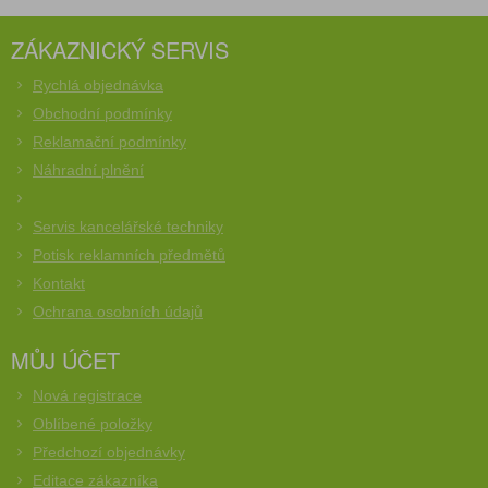
ZÁKAZNICKÝ SERVIS
Rychlá objednávka
Obchodní podmínky
Reklamační podmínky
Náhradní plnění
Servis kancelářské techniky
Potisk reklamních předmětů
Kontakt
Ochrana osobních údajů
MŮJ ÚČET
Nová registrace
Oblíbené položky
Předchozí objednávky
Editace zákazníka