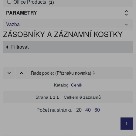
Office Products
(1)
PARAMETRY
Vazba
ZÁSOBNÍKY A ZÁZNAMNÍ KOSTKY
Filtrovat
Řadit podle:
(Příznaku novinka)
Katalog
Ceník
Strana
1
z
1
Celkem
6
záznamů
Počet na stránku
20
40
60
1