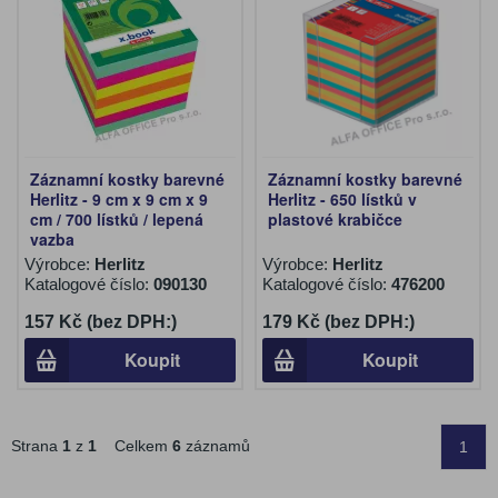
Záznamní kostky barevné
Záznamní kostky barevné
Herlitz - 9 cm x 9 cm x 9
Herlitz - 650 lístků v
cm / 700 lístků / lepená
plastové krabičce
vazba
Výrobce:
Herlitz
Výrobce:
Herlitz
Katalogové číslo:
090130
Katalogové číslo:
476200
157 Kč (bez DPH:)
179 Kč (bez DPH:)
Koupit
Koupit
Strana
1
z
1
Celkem
6
záznamů
1