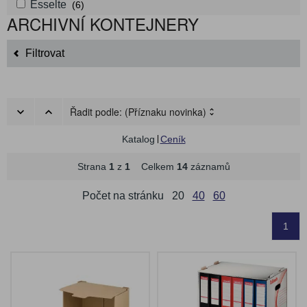
Esselte
(6)
ARCHIVNÍ KONTEJNERY
Filtrovat
Řadit podle:
(Příznaku novinka)
Katalog
Ceník
Strana
1
z
1
Celkem
14
záznamů
Počet na stránku
20
40
60
1