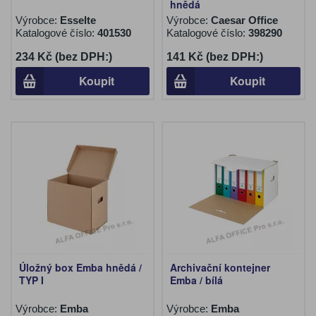
hnědá
Výrobce:
Esselte
Výrobce:
Caesar Office
Katalogové číslo:
401530
Katalogové číslo:
398290
234 Kč (bez DPH:)
141 Kč (bez DPH:)
Koupit
Koupit
Úložný box Emba hnědá /
Archivační kontejner
TYP I
Emba / bílá
Výrobce:
Emba
Výrobce:
Emba