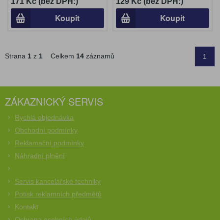
171 Kč (bez DPH:)
129 Kč (bez DPH:)
Koupit
Koupit
Strana
1
z
1
Celkem
14
záznamů
1
ZÁKAZNICKÝ SERVIS
Rychlá objednávka
Obchodní podmínky
Reklamační podmínky
Náhradní plnění
Servis kancelářské techniky
Potisk reklamních předmětů
Kontakt
Ochrana osobních údajů