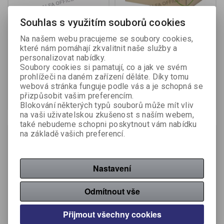
Souhlas s využitím souborů cookies
Úložný box Emba přírodní
Archivní kontejnery ECO -
hnědá / TYP UB3
na pořadače / s víkem /
Na našem webu pracujeme se soubory cookies,
623918
které nám pomáhají zkvalitnit naše služby a
Výrobce:
Emba
Výrobce:
Esselte
personalizovat nabídky.
Katalogové číslo:
396400
Katalogové číslo:
399440
Soubory cookies si pamatují, co a jak ve svém
prohlížeči na daném zařízení děláte. Díky tomu
131 Kč (bez DPH:)
177 Kč (bez DPH:)
webová stránka funguje podle vás a je schopná se
Koupit
Koupit
přizpůsobit vašim preferencím.
Blokování některých typů souborů může mít vliv
na vaši uživatelskou zkušenost s naším webem,
také nebudeme schopni poskytnout vám nabídku
na základě vašich preferencí.
Nastavení
Odmítnout vše
Přijmout všechny cookies