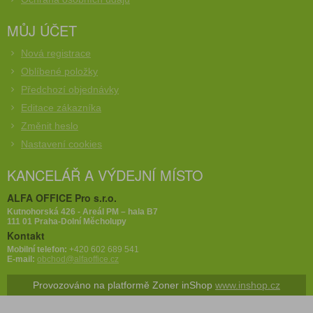
MŮJ ÚČET
Nová registrace
Oblíbené položky
Předchozí objednávky
Editace zákazníka
Změnit heslo
Nastavení cookies
KANCELÁŘ A VÝDEJNÍ MÍSTO
ALFA OFFICE Pro s.r.o.
Kutnohorská 426 - Areál PM – hala B7
111 01 Praha-Dolní Měcholupy
Kontakt
Mobilní telefon:
+420 602 689 541
E-mail:
obchod@alfaoffice.cz
Provozováno na platformě Zoner inShop
www.inshop.cz