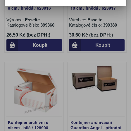
Archivní boxy ECO - hřbet
Archivní boxy ECO - hřbet
8 cm / hnědá / 623916
10 cm / hnědá / 623917
Výrobce:
Esselte
Výrobce:
Esselte
Katalogové číslo:
399360
Katalogové číslo:
399380
26,50 Kč (bez DPH:)
30,60 Kč (bez DPH:)
Koupit
Koupit
Kontejner archivní s
Kontejner archivační
víkem - bílá / 128900
Guardian Angel - přírodní