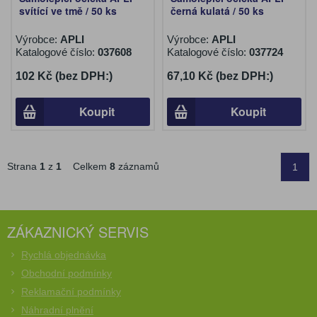
svítící ve tmě / 50 ks
černá kulatá / 50 ks
Výrobce:
APLI
Výrobce:
APLI
Katalogové číslo:
037608
Katalogové číslo:
037724
102 Kč (bez DPH:)
67,10 Kč (bez DPH:)
Koupit
Koupit
Strana
1
z
1
Celkem
8
záznamů
1
ZÁKAZNICKÝ SERVIS
Rychlá objednávka
Obchodní podmínky
Reklamační podmínky
Náhradní plnění