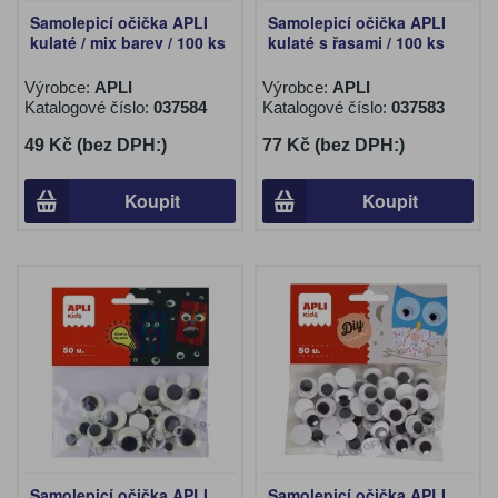
Samolepicí očička APLI
Samolepicí očička APLI
kulaté / mix barev / 100 ks
kulaté s řasami / 100 ks
Výrobce:
APLI
Výrobce:
APLI
Katalogové číslo:
037584
Katalogové číslo:
037583
49 Kč (bez DPH:)
77 Kč (bez DPH:)
Koupit
Koupit
Samolepicí očička APLI
Samolepicí očička APLI