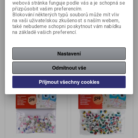
webová stránka funguje podle vás a je schopná se
přizpůsobit vašim preferencím.
Samolepicí očička APLI
Samolepicí očička APLI
Blokování některých typů souborů může mít vliv
lepící / černé / kulaté / 100
oválná / černá / 100ks
na vaši uživatelskou zkušenost s naším webem,
ks
také nebudeme schopni poskytnout vám nabídku
Výrobce:
APLI
Výrobce:
APLI
na základě vašich preferencí.
Katalogové číslo:
037582
Katalogové číslo:
037597
64,10 Kč (bez DPH:)
67,10 Kč (bez DPH:)
Nastavení
Koupit
Koupit
Odmítnout vše
Přijmout všechny cookies
Na objednání