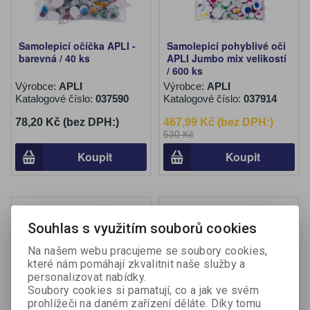
Samolepicí očíčka APLI -
Samolepicí pohyblivé oči
barevná / 40 ks
APLI Jumbo mix velikostí
/ 600 ks
Výrobce:
APLI
Výrobce:
APLI
Katalogové číslo:
037590
Katalogové číslo:
037914
78,20 Kč (bez DPH:)
467,99 Kč (bez DPH:)
530 Kč
Koupit
Koupit
Souhlas s využitím souborů cookies
Na našem webu pracujeme se soubory cookies,
které nám pomáhají zkvalitnit naše služby a
personalizovat nabídky.
Soubory cookies si pamatují, co a jak ve svém
prohlížeči na daném zařízení děláte. Díky tomu