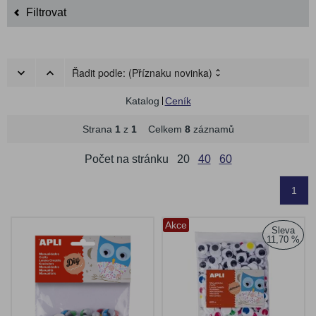
Filtrovat
Řadit podle:
(Příznaku novinka)
Katalog
Ceník
Strana
1
z
1
Celkem
8
záznamů
Počet na stránku
20
40
60
1
Akce
Sleva
11,70 %