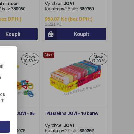
h-i-noor
Výrobce:
JOVI
číslo:
380050
Katalogové číslo:
380360
(bez DPH:)
950,07 Kč (bez DPH:)
1 221 Kč
Koupit
Koupit
Akce
Sleva
Sleva
10,30 %
17,00 %
í
jí
m
kou
ám
jovátek JOVI - 96
Plastelína JOVI - 10 barev
OVI
Výrobce:
JOVI
číslo:
380079
Katalogové číslo:
380362