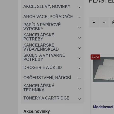
KANCELÁŘSKÝ
AKCE, SLEVY, NOVINKY
VÁNOCE
ROZDRUŽOVAČE
OBÁLKY
KONFERENČNÍ SPISOVKY
KRESLENÍ A MALOVÁNÍ
DEZINFEKCE-OCHRANA
KONVICE A DŽBÁNY
LAMINACE
NÁBYTEK
ARCHIVACE, POŘADAČE
OCHRANNÉ PRACOVNÍ
Ř
DÁRKOVÉ POTŘEBY
VIZITKY A JMENOVKY
TISKOPISY
NŮŽKY A NOŽE
PROSTŘEDKY NA PRANÍ
SLADKÉ POTRAVINY
ŠTÍTKOVAČE
PAPÍR A PAPÍROVÉ
POMŮCKY
VÝROBKY
KANCELÁŘSKÉ
TAŠKY, KUFRY, AKTOVKY
POTŘEBY
SMART DOPLŇKY
TABULE, NÁSTĚNKY
A OBALY
KANCELÁŘSKÉ
VYBAVENÍ/SKLAD
ŠKOLNÍ A VÝTVARNÉ
Akce
POTŘEBY
DROGERIE A ÚKLID
OBČERSTVENÍ, NÁDOBÍ
KANCELÁŘSKÁ
TECHNIKA
TONERY A CARTRIDGE
Modelovací 
Akce,novinky