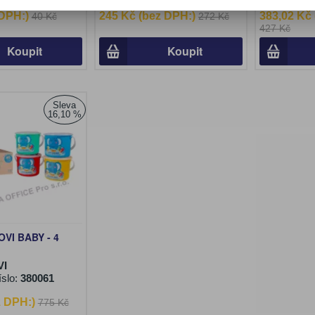
 DPH:)
245 Kč (bez DPH:)
383,02 Kč
40 Kč
272 Kč
427 Kč
Koupit
Koupit
Sleva
16,10 %
JOVI BABY - 4
VI
íslo:
380061
z DPH:)
775 Kč