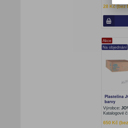
28 Kč (bez
Akce
Na objednání
Plastelína 
barvy
Výrobce:
JO
Katalogové č
650 Kč (be