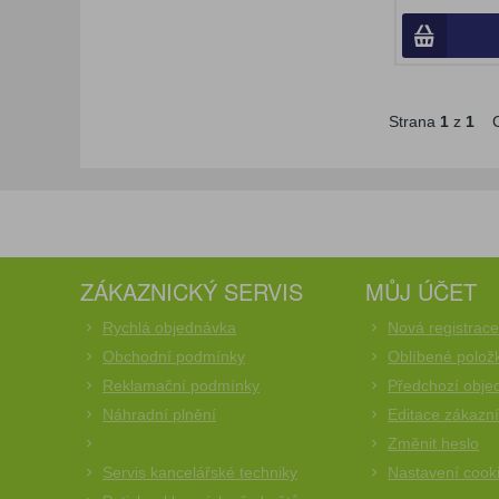
Strana
1
z
1
C
ZÁKAZNICKÝ SERVIS
MŮJ ÚČET
Rychlá objednávka
Nová registrac
Obchodní podmínky
Oblíbené polož
Reklamační podmínky
Předchozí obje
Náhradní plnění
Editace zákazn
Změnit heslo
Servis kancelářské techniky
Nastavení cook