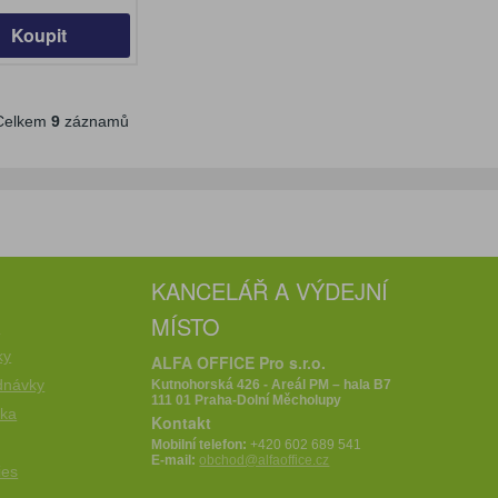
Koupit
elkem
9
záznamů
KANCELÁŘ A VÝDEJNÍ
MÍSTO
e
ky
ALFA OFFICE Pro s.r.o.
dnávky
Kutnohorská 426 - Areál PM – hala B7
111 01 Praha-Dolní Měcholupy
íka
Kontakt
Mobilní telefon:
+420 602 689 541
E-mail:
obchod@alfaoffice.cz
ies