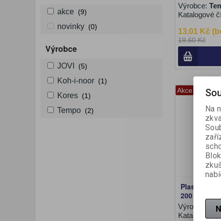
Výrobce:
Te
akce
(9)
Katalogové č
novinky
(0)
13,01 Kč (b
19,60 Kč
Výrobce
JOVI
(5)
Koh-i-noor
(1)
Akce
Sou
Kores
(1)
Na n
Tempo
(2)
zkva
Soub
zaří
scho
Blok
zku
nabí
Plastelína K
200 g
Výrobce:
Ko
N
Katalogové č