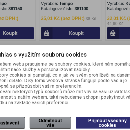
mpo
Výrobce:
Tempo
Výrobce:
Ko
íslo:
381150
Katalogové číslo:
381100
Katalogové 
ez DPH:)
25,01 Kč (bez DPH:)
32,01 Kč 
38 Kč
44,60 Kč
Koupit
Koupit
Akce
Akce
hlas s využitím souborů cookies
Sleva
Sleva
30,00 %
9,90 %
Na objednání
Na objednán
ašem webu pracujeme se soubory cookies, které nám pomáha
litnit naše služby a personalizovat nabídky.
ory cookies si pamatují, co a jak ve svém prohlížeči na dané
zení děláte. Díky tomu webová stránka funguje podle vás a je
pná se přizpůsobit vašim preferencím.
ování některých typů souborů může mít vliv na vaši uživatels
šenost s naším webem, také nebudeme schopni poskytnout v
dku na základě vašich preferencí.
ores - 10 barev /
Plastelína JOVI - 37 x 15 g /
Sada vykra
válečky
ks
Odmítnout
Přijmout všechny
res
Výrobce:
JOVI
Výrobce:
J
astavení
vše
cookies
íslo:
380051
Katalogové číslo:
380067
Katalogové 