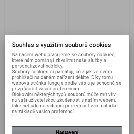
Popisovač Centropen
Popisovač Pilot CD / DVD
3616 na CD / DVD / BD
Twin Marker - černá
Souhlas s využitím souborů cookies
permanentní - černá
Na našem webu pracujeme se soubory cookies,
které nám pomáhají zkvalitnit naše služby a
Katalogové číslo:
260700
Výrobce:
Pilot
personalizovat nabídky.
Katalogové číslo:
266680
Soubory cookies si pamatují, co a jak ve svém
15 Kč (bez DPH:)
45 Kč (bez DPH:)
prohlížeči na daném zařízení děláte. Díky tomu
webová stránka funguje podle vás a je schopná se
Koupit
Koupit
přizpůsobit vašim preferencím.
Blokování některých typů souborů může mít vliv
na vaši uživatelskou zkušenost s naším webem,
také nebudeme schopni poskytnout vám nabídku
na základě vašich preferencí.
Nastavení