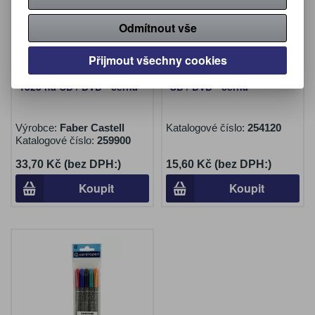
Odmítnout vše
Přijmout všechny cookies
Popisovač Faber Castell
Popisovač Kores K-Marker
1523 na CD / DVD - černá
CD / DVD - černá
Výrobce:
Faber Castell
Katalogové číslo:
254120
Katalogové číslo:
259900
33,70 Kč (bez DPH:)
15,60 Kč (bez DPH:)
Koupit
Koupit