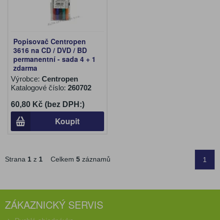
Popisovač Centropen
3616 na CD / DVD / BD
permanentní - sada 4 + 1
zdarma
Výrobce:
Centropen
Katalogové číslo:
260702
60,80 Kč (bez DPH:)
Koupit
Strana
1
z
1
Celkem
5
záznamů
1
ZÁKAZNICKÝ SERVIS