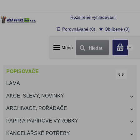
Rozšířené vyhledávání
Porovnávané (0)
Oblíbené (0)
Hledat
Menu
0
POPISOVAČE
LAMA
AKCE, SLEVY, NOVINKY
ARCHIVACE, POŘADAČE
PAPÍR A PAPÍROVÉ VÝROBKY
KANCELÁŘSKÉ POTŘEBY