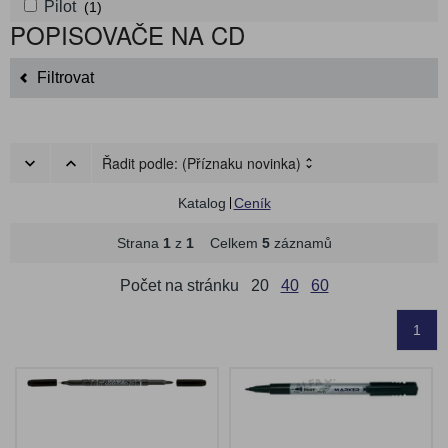
Pilot
(1)
POPISOVAČE NA CD
Filtrovat
Řadit podle:
(Příznaku novinka)
Katalog
Ceník
Strana
1
z
1
Celkem
5
záznamů
Počet na stránku
20
40
60
1