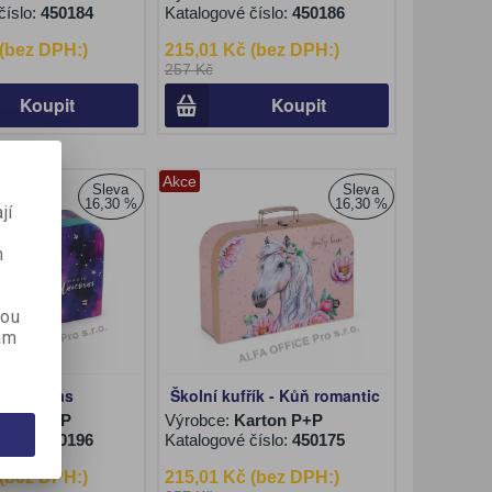
číslo:
450184
Katalogové číslo:
450186
 (bez DPH:)
215,01 Kč (bez DPH:)
257 Kč
Koupit
Koupit
Akce
Sleva
Sleva
16,30 %
16,30 %
jí
m
kou
ám
řík - Pegas
Školní kufřík - Kůň romantic
arton P+P
Výrobce:
Karton P+P
číslo:
450196
Katalogové číslo:
450175
 (bez DPH:)
215,01 Kč (bez DPH:)