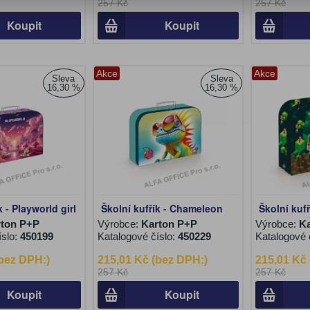
257 Kč
257 Kč
Koupit
Koupit
Akce
Akce
Sleva
Sleva
16,30 %
16,30 %
k - Playworld girl
Školní kufřík - Chameleon
Školní kufř
ton P+P
Výrobce:
Karton P+P
Výrobce:
K
íslo:
450199
Katalogové číslo:
450229
Katalogové 
(bez DPH:)
215,01 Kč (bez DPH:)
215,01 Kč
257 Kč
257 Kč
Koupit
Koupit