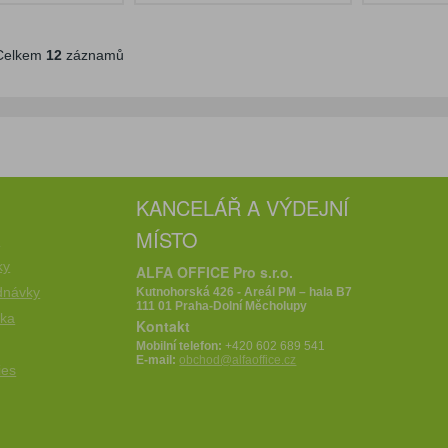
elkem
12
záznamů
KANCELÁŘ A VÝDEJNÍ
MÍSTO
e
ky
ALFA OFFICE Pro s.r.o.
dnávky
Kutnohorská 426 - Areál PM – hala B7
111 01 Praha-Dolní Měcholupy
íka
Kontakt
Mobilní telefon:
+420 602 689 541
E-mail:
obchod@alfaoffice.cz
ies