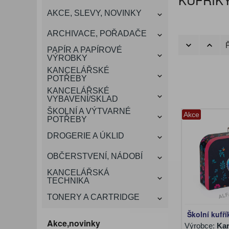
KANCELÁŘSKÝ
AKCE, SLEVY, NOVINKY
VÁNOCE
ROZDRUŽOVAČE
OBÁLKY
KONFERENČNÍ SPISOVKY
KRESLENÍ A MALOVÁNÍ
DEZINFEKCE-OCHRANA
KONVICE A DŽBÁNY
LAMINACE
NÁBYTEK
ARCHIVACE, POŘADAČE
OCHRANNÉ PRACOVNÍ
Ř
DÁRKOVÉ POTŘEBY
VIZITKY A JMENOVKY
TISKOPISY
NŮŽKY A NOŽE
PROSTŘEDKY NA PRANÍ
SLADKÉ POTRAVINY
ŠTÍTKOVAČE
PAPÍR A PAPÍROVÉ
POMŮCKY
VÝROBKY
KANCELÁŘSKÉ
TAŠKY, KUFRY, AKTOVKY
POTŘEBY
SMART DOPLŇKY
TABULE, NÁSTĚNKY
A OBALY
KANCELÁŘSKÉ
VYBAVENÍ/SKLAD
ŠKOLNÍ A VÝTVARNÉ
Akce
POTŘEBY
DROGERIE A ÚKLID
OBČERSTVENÍ, NÁDOBÍ
KANCELÁŘSKÁ
TECHNIKA
TONERY A CARTRIDGE
Školní kufří
Akce,novinky
Výrobce:
Kar