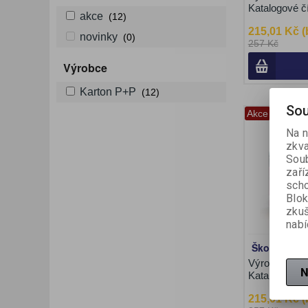
Katalogové č
akce
(12)
215,01 Kč 
novinky
(0)
257 Kč
Výrobce
Karton P+P
(12)
Sou
Akce
Na n
zkva
Soub
zaří
scho
Blok
zku
nabí
Školní kufří
Výrobce:
Kar
N
Katalogové č
215,01 Kč 