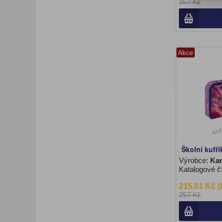
257 Kč
Akce
Školní kufří
Výrobce:
Kar
Katalogové č
215,01 Kč 
257 Kč