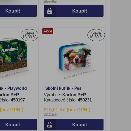
257 Kč
Koupit
Koupit
Akce
Sleva
Sleva
16,30 %
16,30 %
ík - Playworld
Školní kufřík - Pes
arton P+P
Výrobce:
Karton P+P
číslo:
450197
Katalogové číslo:
450231
 (bez DPH:)
215,01 Kč (bez DPH:)
257 Kč
Koupit
Koupit