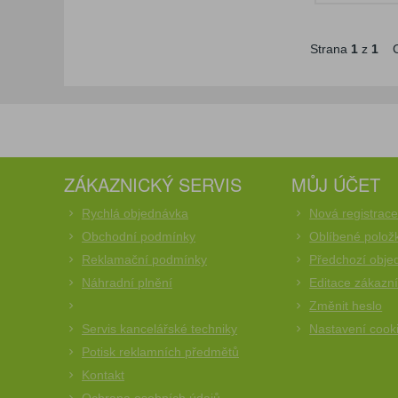
Strana
1
z
1
C
ZÁKAZNICKÝ SERVIS
MŮJ ÚČET
Rychlá objednávka
Nová registrac
Obchodní podmínky
Oblíbené polož
Reklamační podmínky
Předchozí obje
Náhradní plnění
Editace zákazn
Změnit heslo
Servis kancelářské techniky
Nastavení cook
Potisk reklamních předmětů
Kontakt