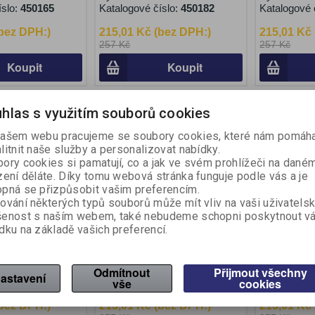
íslo:
450165
Katalogové číslo:
450182
Katalogové 
(bez DPH:)
215,01 Kč (bez DPH:)
215,01 Kč
257 Kč
257 Kč
Koupit
Koupit
hlas s využitím souborů cookies
Akce
Akce
Sleva
Sleva
16,30 %
16,30 %
ašem webu pracujeme se soubory cookies, které nám pomáha
litnit naše služby a personalizovat nabídky.
ory cookies si pamatují, co a jak ve svém prohlížeči na dané
zení děláte. Díky tomu webová stránka funguje podle vás a je
pná se přizpůsobit vašim preferencím.
ování některých typů souborů může mít vliv na vaši uživatels
šenost s naším webem, také nebudeme schopni poskytnout v
dku na základě vašich preferencí.
k - Panda
Školní kufřík - Dino
Školní kuf
ton P+P
Výrobce:
Karton P+P
Výrobce:
K
Odmítnout
Přijmout všechny
astavení
íslo:
450181
Katalogové číslo:
vše
450198
cookies
Katalogové 
(bez DPH:)
215,01 Kč (bez DPH:)
215,01 Kč