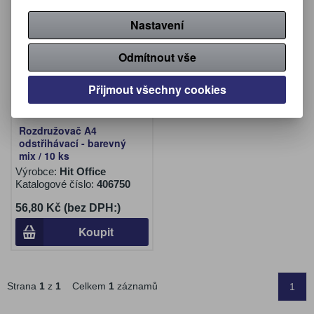
Nastavení
Odmítnout vše
Přijmout všechny cookies
Rozdružovač A4
odstřihávací - barevný
mix / 10 ks
Výrobce:
Hit Office
Katalogové číslo:
406750
56,80 Kč (bez DPH:)
Koupit
Strana
1
z
1
Celkem
1
záznamů
1