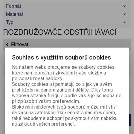
Formát
Materiál
Typ
ROZDRUŽOVAČE ODSTŘIHÁVACÍ
Filtrovat
Souhlas s využitím souborů cookies
Na našem webu pracujeme se soubory cookies,
Řadit podle:
(Příznaku novinka)
které nám pomáhají zkvalitnit naše služby a
personalizovat nabídky.
Katalog
Ceník
Soubory cookies si pamatují, co a jak ve svém
prohlížeči na daném zařízení děláte. Díky tomu
Strana
1
z
1
Celkem
1
záznamů
webová stránka funguje podle vás a je schopná se
přizpůsobit vašim preferencím.
Blokování některých typů souborů může mít vliv
Počet na stránku
20
40
60
na vaši uživatelskou zkušenost s naším webem,
také nebudeme schopni poskytnout vám nabídku
1
na základě vašich preferencí.