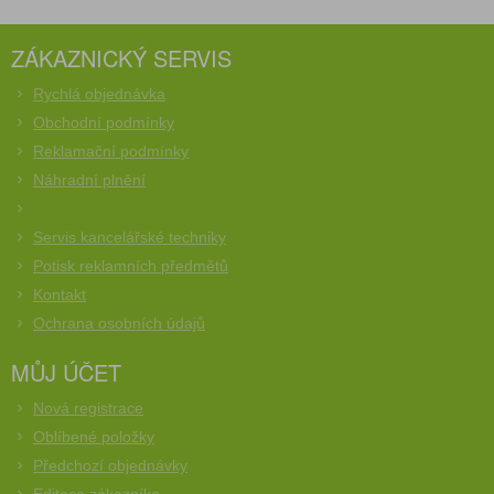
ZÁKAZNICKÝ SERVIS
Rychlá objednávka
Obchodní podmínky
Reklamační podmínky
Náhradní plnění
Servis kancelářské techniky
Potisk reklamních předmětů
Kontakt
Ochrana osobních údajů
MŮJ ÚČET
Nová registrace
Oblíbené položky
Předchozí objednávky
Editace zákazníka