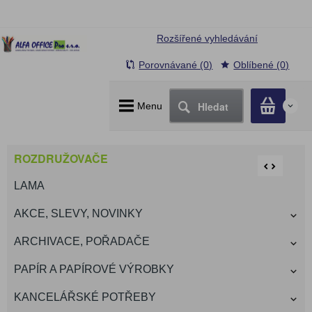
Rozšířené vyhledávání
Porovnávané (0)
Oblíbené (0)
Hledat
Menu
0
ROZDRUŽOVAČE
LAMA
AKCE, SLEVY, NOVINKY
ARCHIVACE, POŘADAČE
PAPÍR A PAPÍROVÉ VÝROBKY
KANCELÁŘSKÉ POTŘEBY