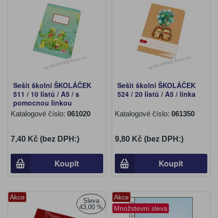
Sešit školní ŠKOLÁČEK
Sešit školní ŠKOLÁČEK
511 / 10 listů / A5 / s
524 / 20 listů / A5 / linka
pomocnou linkou
Katalogové číslo:
061020
Katalogové číslo:
061350
7,40 Kč (bez DPH:)
9,80 Kč (bez DPH:)
Koupit
Koupit
Akce
Akce
Sleva
43,00 %
Množstevní sleva