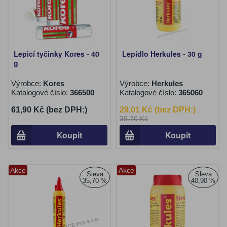
Lepicí tyčinky Kores - 40
Lepidlo Herkules - 30 g
g
Výrobce:
Kores
Výrobce:
Herkules
Katalogové číslo:
366500
Katalogové číslo:
365060
61,90 Kč (bez DPH:)
29,01 Kč (bez DPH:)
39,70 Kč
Koupit
Koupit
Akce
Akce
Sleva
Sleva
35,70 %
40,90 %