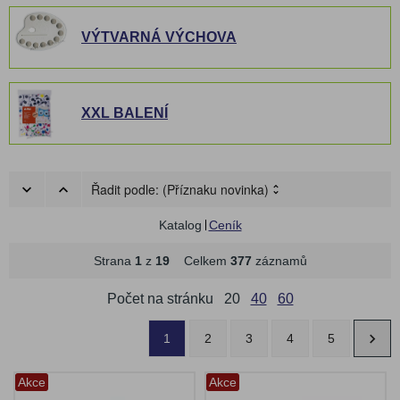
VÝTVARNÁ VÝCHOVA
XXL BALENÍ
Řadit podle:
(Příznaku novinka)
Katalog
Ceník
Strana
1
z
19
Celkem
377
záznamů
Počet na stránku
20
40
60
1
2
3
4
5
Akce
Akce