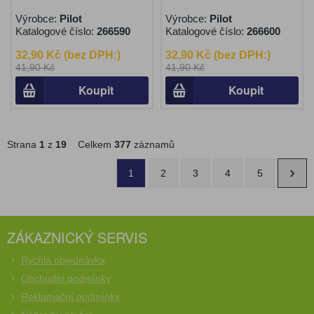
Výrobce:
Pilot
Výrobce:
Pilot
Katalogové číslo:
266590
Katalogové číslo:
266600
32,90 Kč (bez DPH:)
32,90 Kč (bez DPH:)
41,90 Kč
41,90 Kč
Koupit
Koupit
Strana
1
z
19
Celkem
377
záznamů
1
2
3
4
5
ZÁKAZNICKÝ SERVIS
Rychlá objednávka
Obchodní podmínky
Reklamační podmínky