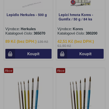
Lepidlo Herkules - 500 g
Lepicí hmota Kores -
Gumfix / 50 g / 84 ks
Výrobce:
Herkules
Výrobce:
Kores
Katalogové číslo:
365070
Katalogové číslo:
380200
89 Kč (bez DPH:)
42,51 Kč (bez DPH:)
136 Kč
61,90 Kč
Koupit
Koupit
Akce
Akce