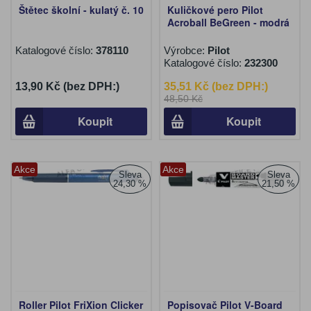
Štětec školní - kulatý č. 10
Kuličkové pero Pilot
Acroball BeGreen - modrá
Katalogové číslo:
378110
Výrobce:
Pilot
Katalogové číslo:
232300
13,90 Kč (bez DPH:)
35,51 Kč (bez DPH:)
48,50 Kč
Koupit
Koupit
Akce
Akce
Sleva
Sleva
24,30 %
21,50 %
Roller Pilot FriXion Clicker
Popisovač Pilot V-Board