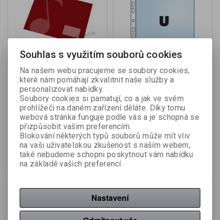
Souhlas s využitím souborů cookies
Na našem webu pracujeme se soubory cookies,
Papírny Brno sešit školní
Závěsný obal Copy - A4
které nám pomáhají zkvalitnit naše služby a
notový 16 listů
čirý / 45 my / 100 ks
personalizovat nabídky.
Soubory cookies si pamatují, co a jak ve svém
Výrobce:
Papírny Brno
Výrobce:
Karton P+P
prohlížeči na daném zařízení děláte. Díky tomu
Katalogové číslo:
060050
Katalogové číslo:
431210
webová stránka funguje podle vás a je schopná se
přizpůsobit vašim preferencím.
11,40 Kč (bez DPH:)
89 Kč (bez DPH:)
20 Kč
Blokování některých typů souborů může mít vliv
na vaši uživatelskou zkušenost s naším webem,
Koupit
Koupit
také nebudeme schopni poskytnout vám nabídku
na základě vašich preferencí.
Akce
Akce
Sleva
Sleva
Nastavení
31,70 %
35,50 %