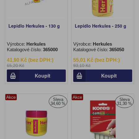
Lepidlo Herkules - 130 g
Lepidlo Herkules - 250 g
Výrobce:
Herkules
Výrobce:
Herkules
Katalogové číslo:
365000
Katalogové číslo:
365050
41,90 Kč (bez DPH:)
55,01 Kč (bez DPH:)
65,20 Kč
93,10 Kč
Koupit
Koupit
Akce
Akce
Sleva
Sleva
34,60 %
31,30 %