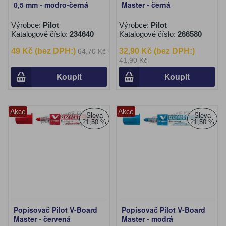
0,5 mm - modro-černá
Master - černá
Výrobce:
Pilot
Výrobce:
Pilot
Katalogové číslo:
234640
Katalogové číslo:
266580
49 Kč (bez DPH:)
32,90 Kč (bez DPH:)
64,70 Kč
41,90 Kč
Koupit
Koupit
Akce
Akce
Sleva
Sleva
21,50 %
21,50 %
Popisovač Pilot V-Board
Popisovač Pilot V-Board
Master - červená
Master - modrá