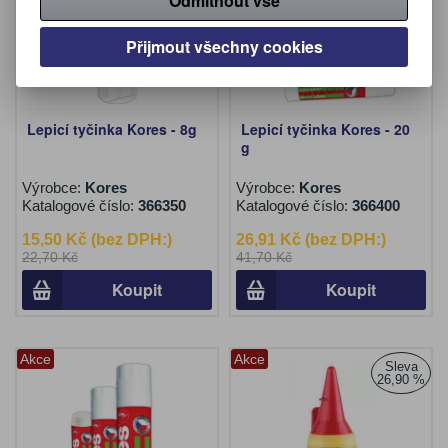
Odmítnout vše
Přijmout všechny cookies
Lepicí tyčinka Kores - 8g
Lepicí tyčinka Kores - 20
g
Výrobce:
Kores
Výrobce:
Kores
Katalogové číslo:
366350
Katalogové číslo:
366400
15,50 Kč (bez DPH:)
26,91 Kč (bez DPH:)
22,70 Kč
41,70 Kč
Koupit
Koupit
Akce
Akce
Sleva
26,90 %