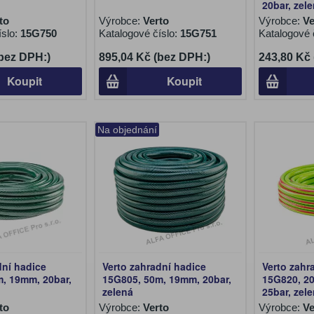
20bar, zel
to
Výrobce:
Verto
Výrobce:
Ve
íslo:
15G750
Katalogové číslo:
15G751
Katalogové 
(bez DPH:)
895,04 Kč (bez DPH:)
243,80 Kč
Koupit
Koupit
Na objednání
dní hadice
Verto zahradní hadice
Verto zahr
, 19mm, 20bar,
15G805, 50m, 19mm, 20bar,
15G820, 2
zelená
25bar, zel
to
Výrobce:
Verto
Výrobce:
Ve