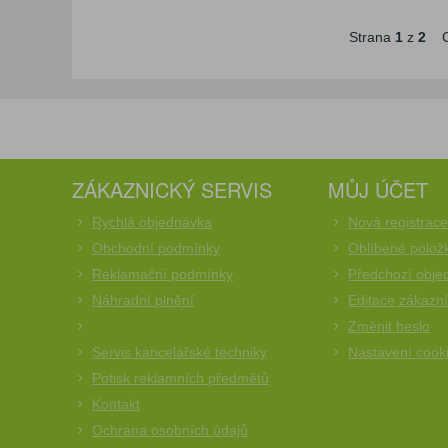
Strana
1
z
2
C
ZÁKAZNICKÝ SERVIS
MŮJ ÚČET
Rychlá objednávka
Nová registrac
Obchodní podmínky
Oblíbené polož
Reklamační podmínky
Předchozí obje
Náhradní plnění
Editace zákazn
Změnit heslo
Servis kancelářské techniky
Nastavení cook
Potisk reklamních předmětů
Kontakt
Ochrana osobních údajů