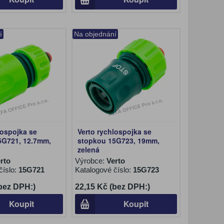
í
Na objednání
lospojka se
Verto rychlospojka se
5G721, 12.7mm,
stopkou 15G723, 19mm,
zelená
rto
Výrobce:
Verto
číslo:
15G721
Katalogové číslo:
15G723
(bez DPH:)
22,15 Kč (bez DPH:)
Koupit
Koupit