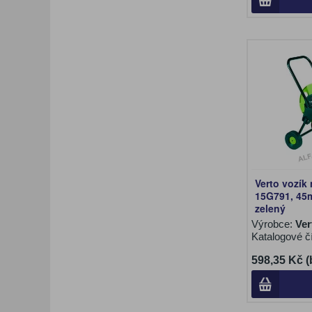
Verto vozík
15G791, 45
zelený
Výrobce:
Ver
Katalogové č
598,35 Kč 