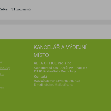
elkem
31
záznamů
KANCELÁŘ A VÝDEJNÍ
MÍSTO
e
ky
ALFA OFFICE Pro s.r.o.
dnávky
Kutnohorská 426 - Areál PM – hala B7
111 01 Praha-Dolní Měcholupy
íka
Kontakt
Mobilní telefon:
+420 602 689 541
E-mail:
obchod@alfaoffice.cz
ies