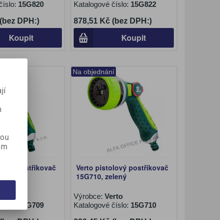
číslo:
15G820
Katalogové číslo:
15G822
 (bez DPH:)
878,51 Kč (bez DPH:)
Koupit
Koupit
Na objednání
jí
m
kou
ám
olový postřikovač
Verto pistolový postřikovač
lený
15G710, zelený
rto
Výrobce:
Verto
číslo:
15G709
Katalogové číslo:
15G710