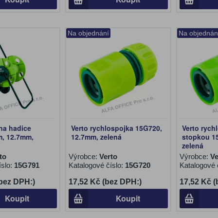
Na objednání
Na objednán
 na hadice
Verto rychlospojka 15G720,
Verto rych
m, 12.7mm,
12.7mm, zelená
stopkou 1
zelená
to
Výrobce:
Verto
Výrobce:
Ve
íslo:
15G791
Katalogové číslo:
15G720
Katalogové 
(bez DPH:)
17,52 Kč (bez DPH:)
17,52 Kč 
Koupit
Koupit