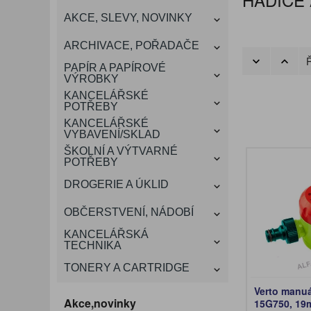
KANCELÁŘSKÝ
AKCE, SLEVY, NOVINKY
VÁNOCE
ROZDRUŽOVAČE
OBÁLKY
KONFERENČNÍ SPISOVKY
KRESLENÍ A MALOVÁNÍ
DEZINFEKCE-OCHRANA
KONVICE A DŽBÁNY
LAMINACE
NÁBYTEK
ARCHIVACE, POŘADAČE
OCHRANNÉ PRACOVNÍ
Ř
DÁRKOVÉ POTŘEBY
VIZITKY A JMENOVKY
TISKOPISY
NŮŽKY A NOŽE
PROSTŘEDKY NA PRANÍ
SLADKÉ POTRAVINY
ŠTÍTKOVAČE
PAPÍR A PAPÍROVÉ
POMŮCKY
VÝROBKY
KANCELÁŘSKÉ
TAŠKY, KUFRY, AKTOVKY
POTŘEBY
SMART DOPLŇKY
TABULE, NÁSTĚNKY
A OBALY
KANCELÁŘSKÉ
VYBAVENÍ/SKLAD
ŠKOLNÍ A VÝTVARNÉ
POTŘEBY
DROGERIE A ÚKLID
OBČERSTVENÍ, NÁDOBÍ
KANCELÁŘSKÁ
TECHNIKA
TONERY A CARTRIDGE
Verto manuá
Akce,novinky
15G750, 1