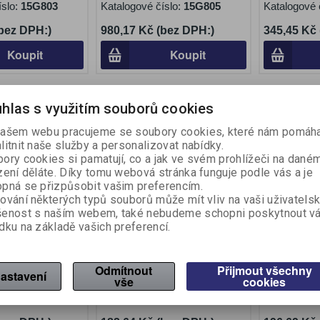
íslo:
15G803
Katalogové číslo:
15G805
Katalogové 
(bez DPH:)
980,17 Kč (bez DPH:)
345,45 Kč
Koupit
Koupit
Na objednání
hlas s využitím souborů cookies
ašem webu pracujeme se soubory cookies, které nám pomáha
litnit naše služby a personalizovat nabídky.
ory cookies si pamatují, co a jak ve svém prohlížeči na dané
zení děláte. Díky tomu webová stránka funguje podle vás a je
pná se přizpůsobit vašim preferencím.
ování některých typů souborů může mít vliv na vaši uživatels
šenost s naším webem, také nebudeme schopni poskytnout v
dku na základě vašich preferencí.
lový postřikovač
Verto pistolový postřikovač
Verto pist
ený
15G708, zelený
15G709, ze
Odmítnout
Přijmout všechny
astavení
vše
cookies
to
Výrobce:
Verto
Výrobce:
Ve
íslo:
15G707
Katalogové číslo:
15G708
Katalogové 