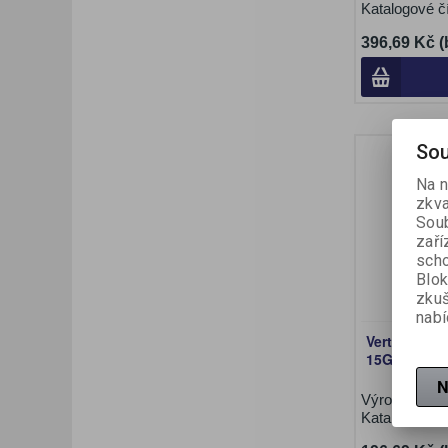
Katalogové č
396,69 Kč 
Sou
Na n
zkva
Soub
zaří
scho
Blok
zku
nabí
Verto pisto
15G707, zel
N
Výrobce:
Ver
Katalogové č