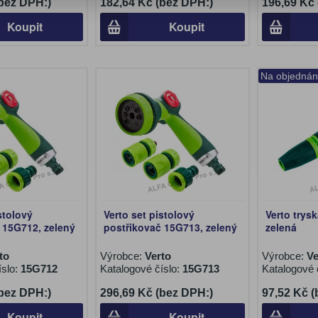
(bez DPH:)
182,64 Kč (bez DPH:)
196,69 Kč
Koupit
Koupit
Na objednán
stolový
Verto set pistolový
Verto trys
 15G712, zelený
postřikovač 15G713, zelený
zelená
to
Výrobce:
Verto
Výrobce:
Ve
íslo:
15G712
Katalogové číslo:
15G713
Katalogové 
(bez DPH:)
296,69 Kč (bez DPH:)
97,52 Kč 
Koupit
Koupit