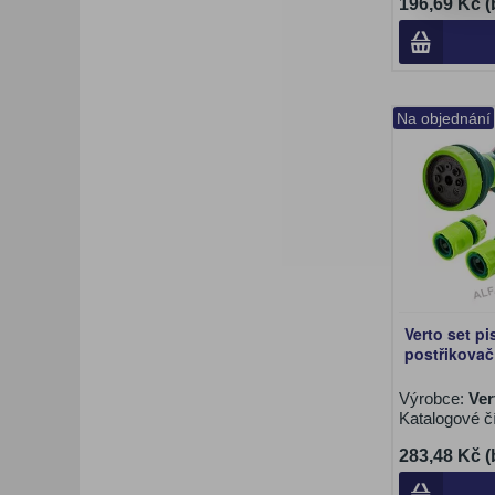
196,69 Kč 
Na objednání
Verto set pi
postřikovač
Výrobce:
Ver
Katalogové č
283,48 Kč 