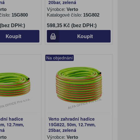
ená
20bar, zelená
rto
Výrobce:
Verto
číslo:
15G800
Katalogové číslo:
15G802
 (bez DPH:)
598,35 Kč (bez DPH:)
Koupit
Koupit
Na objednání
adní hadice
Verto zahradní hadice
0m, 12.7mm,
15G822, 50m, 12.7mm,
ená
25bar, zelená
rto
Výrobce:
Verto