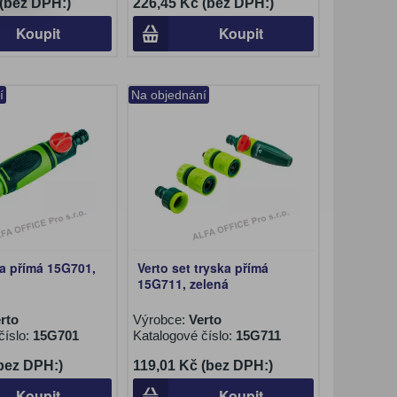
 (bez DPH:)
226,45 Kč (bez DPH:)
Koupit
Koupit
í
Na objednání
ka přímá 15G701,
Verto set tryska přímá
15G711, zelená
rto
Výrobce:
Verto
číslo:
15G701
Katalogové číslo:
15G711
(bez DPH:)
119,01 Kč (bez DPH:)
Koupit
Koupit