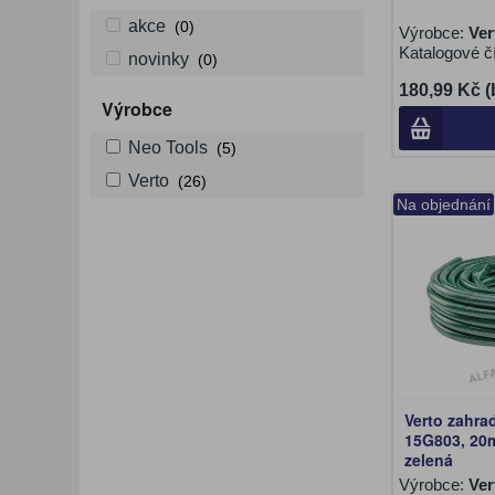
akce
(0)
Výrobce:
Ver
Katalogové č
novinky
(0)
180,99 Kč 
Výrobce
Neo Tools
(5)
Verto
(26)
Na objednání
Verto zahra
15G803, 20m
zelená
Výrobce:
Ver