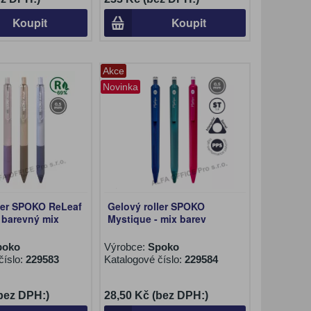
Koupit
Koupit
Akce
Novinka
ller SPOKO ReLeaf
Gelový roller SPOKO
 barevný mix
Mystique - mix barev
poko
Výrobce:
Spoko
číslo:
229583
Katalogové číslo:
229584
(bez DPH:)
28,50 Kč (bez DPH:)