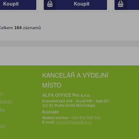
Koupit
Koupit
elkem
164
záznamů
KANCELÁŘ A VÝDEJNÍ
MÍSTO
e
ky
ALFA OFFICE Pro s.r.o.
dnávky
Kutnohorská 426 - Areál PM – hala B7
111 01 Praha-Dolní Měcholupy
íka
Kontakt
Mobilní telefon:
+420 602 689 541
E-mail:
obchod@alfaoffice.cz
ies