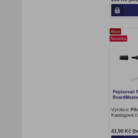
Akce
Novinka
Popisovač P
BoardMaster
Výrobce:
Pil
Katalogové č
41,90 Kč (b