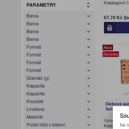
Katalogové č
PARAMETRY
Barva
67,70 Kč (b
Barva
Barva
Barva
Formát
Akce
Formát
Novinka
Formát
Formát
Gramáž (g)
Kapacita
Kapacita
Kroužek
Dárková sa
Liniatura
Voňavý sad
Sou
Materiál
Výrobce:
Ler
Počet listů v balení
Na n
Katalogové č