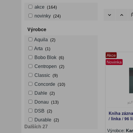
akce
(164)
Ř
novinky
(24)
Výrobce
Aquila
(2)
Arta
(1)
Akce
Bobo Blok
(6)
Novinka
Centropen
(2)
Classic
(9)
Concorde
(10)
Dahle
(2)
Donau
(13)
DSB
(2)
Kniha zázn
/ linka / 96 
Durable
(2)
Dalších 27
Výrobce:
Kar