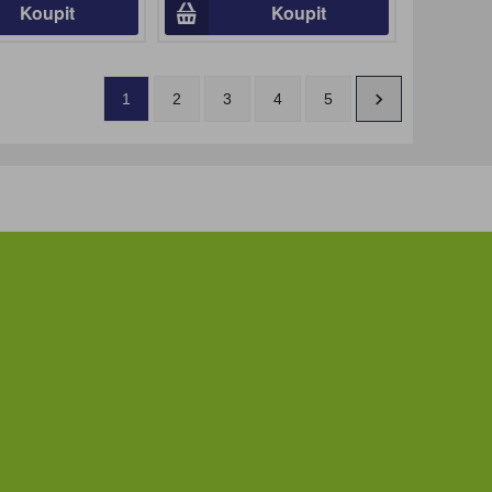
Koupit
Koupit
1
2
3
4
5