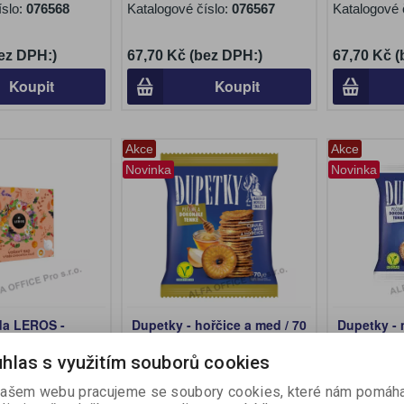
íslo:
076568
Katalogové číslo:
076567
Katalogové 
ez DPH:)
67,70 Kč (bez DPH:)
67,70 Kč 
Koupit
Koupit
Akce
Akce
Novinka
Novinka
da LEROS -
Dupetky - hořčice a med / 70
Dupetky - 
g
hlas s využitím souborů cookies
os
Katalogové číslo:
731863
Katalogové 
ašem webu pracujeme se soubory cookies, které nám pomáha
íslo:
721617