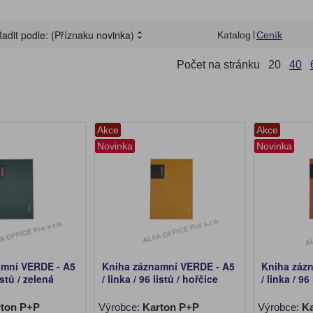
adit podle:
(Příznaku novinka)
Katalog
Ceník
Počet na stránku
20
40
Akce
Akce
Novinka
Novinka
amní VERDE - A5
Kniha záznamní VERDE - A5
Kniha záz
listů / zelená
/ linka / 96 listů / hořčice
/ linka / 96
ton P+P
Výrobce:
Karton P+P
Výrobce:
K