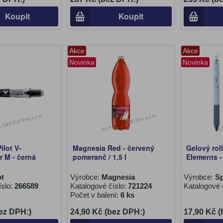
Koupit
Koupit
Akce
Akce
Novinka
Novinka
ilot V-
Magnesia Red - červený
Gelový ro
 M - černá
pomeranč / 1,5 l
Elements -
ot
Výrobce:
Magnesia
Výrobce:
S
íslo:
266589
Katalogové číslo:
721224
Katalogové 
Počet v balení:
6 ks
ez DPH:)
24,90 Kč (bez DPH:)
17,90 Kč 