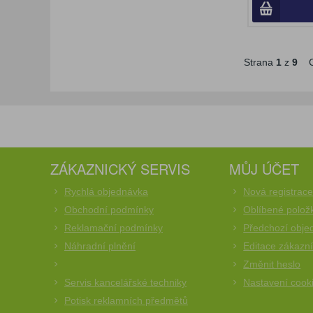
Strana
1
z
9
C
ZÁKAZNICKÝ SERVIS
MŮJ ÚČET
Rychlá objednávka
Nová registrac
Obchodní podmínky
Oblíbené polož
Reklamační podmínky
Předchozí obje
Náhradní plnění
Editace zákazn
Změnit heslo
Servis kancelářské techniky
Nastavení cook
Potisk reklamních předmětů