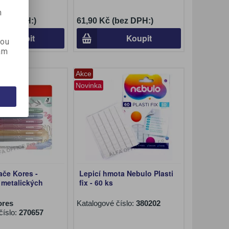
m
(bez DPH:)
61,90 Kč (bez DPH:)
Koupit
Koupit
kou
ám
Akce
Novinka
ače Kores -
Lepicí hmota Nebulo Plasti
6 metalických
fix - 60 ks
ores
Katalogové číslo:
380202
číslo:
270657