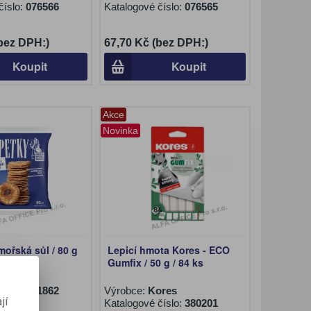
číslo:
076566
Katalogové číslo:
076565
(bez DPH:)
67,70 Kč (bez DPH:)
Koupit
Koupit
Akce
Novinka
mořská sůl / 80 g
Lepicí hmota Kores - ECO
Gumfix / 50 g / 84 ks
číslo:
731862
Výrobce:
Kores
jí
Katalogové číslo:
380201