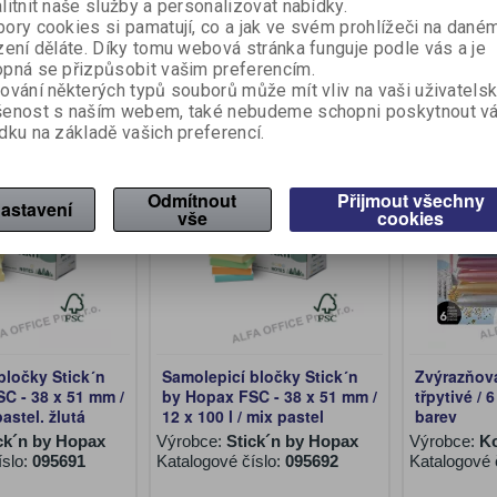
litnit naše služby a personalizovat nabídky.
ory cookies si pamatují, co a jak ve svém prohlížeči na dané
z DPH:)
19,80 Kč (bez DPH:)
19,80 Kč 
zení děláte. Díky tomu webová stránka funguje podle vás a je
pná se přizpůsobit vašim preferencím.
Koupit
Koupit
ování některých typů souborů může mít vliv na vaši uživatels
šenost s naším webem, také nebudeme schopni poskytnout v
dku na základě vašich preferencí.
Akce
Akce
Novinka
Novinka
Odmítnout
Přijmout všechny
astavení
vše
cookies
bločky Stick´n
Samolepicí bločky Stick´n
Zvýrazňov
C - 38 x 51 mm /
by Hopax FSC - 38 x 51 mm /
třpytivé / 
pastel. žlutá
12 x 100 l / mix pastel
barev
ck´n by Hopax
Výrobce:
Stick´n by Hopax
Výrobce:
K
íslo:
095691
Katalogové číslo:
095692
Katalogové 