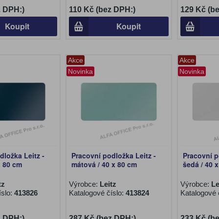
z DPH:)
110 Kč (bez DPH:)
129 Kč (b
Koupit
Koupit
Akce
Akce
Novinka
Novinka
dložka Leitz -
Pracovní podložka Leitz -
Pracovní p
x 80 cm
mátová / 40 x 80 cm
šedá / 40 
tz
Výrobce:
Leitz
Výrobce:
Le
íslo:
413826
Katalogové číslo:
413824
Katalogové 
z DPH:)
287 Kč (bez DPH:)
233 Kč (b