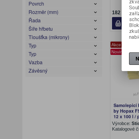
zkva
Povrch
Soub
Rozměr (mm)
182 Kč (be
zaří
scho
Řada
Blok
Šíře hřbetu
zku
Tloušťka (mikrony)
nabí
Typ
Akce
Novinka
Typ
N
Vazba
Závěsný
Samolepicí 
by Hopax FS
12 x 100 l / 
Výrobce:
Sti
Katalogové č