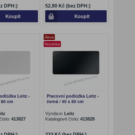
ez DPH:)
52,90 Kč (bez DPH:)
Koupit
Koupit
Akce
Novinka
odložka Leitz -
Pracovní podložka Leitz -
x 80 cm
černá / 40 x 80 cm
itz
Výrobce:
Leitz
číslo:
413827
Katalogové číslo:
413828
ez DPH:)
233 Kč (bez DPH:)