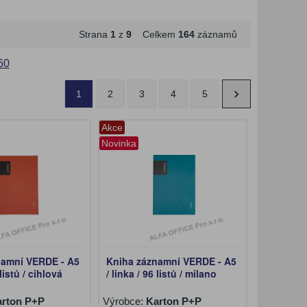
Strana
1
z
9
Celkem
164
záznamů
60
1
2
3
4
5
Akce
Novinka
namní VERDE - A5
Kniha záznamní VERDE - A5
 listů / cihlová
/ linka / 96 listů / milano
arton P+P
Výrobce:
Karton P+P