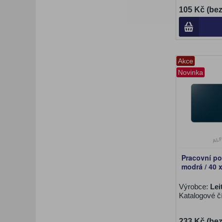
105 Kč (be
Akce
Novinka
Pracovní po
modrá / 40 
Výrobce:
Lei
Katalogové č
233 Kč (be