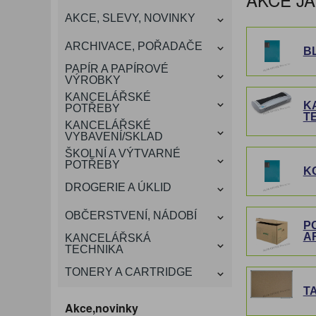
KANCELÁŘSKÝ
AKCE, SLEVY, NOVINKY
VÁNOCE
ROZDRUŽOVAČE
OBÁLKY
KONFERENČNÍ SPISOVKY
KRESLENÍ A MALOVÁNÍ
DEZINFEKCE-OCHRANA
KONVICE A DŽBÁNY
LAMINACE
NÁBYTEK
ARCHIVACE, POŘADAČE
B
OCHRANNÉ PRACOVNÍ
DÁRKOVÉ POTŘEBY
VIZITKY A JMENOVKY
TISKOPISY
NŮŽKY A NOŽE
PROSTŘEDKY NA PRANÍ
SLADKÉ POTRAVINY
ŠTÍTKOVAČE
PAPÍR A PAPÍROVÉ
POMŮCKY
VÝROBKY
KANCELÁŘSKÉ
TAŠKY, KUFRY, AKTOVKY
K
POTŘEBY
SMART DOPLŇKY
TABULE, NÁSTĚNKY
A OBALY
T
KANCELÁŘSKÉ
VYBAVENÍ/SKLAD
ŠKOLNÍ A VÝTVARNÉ
POTŘEBY
K
DROGERIE A ÚKLID
OBČERSTVENÍ, NÁDOBÍ
P
A
KANCELÁŘSKÁ
TECHNIKA
TONERY A CARTRIDGE
T
Akce,novinky