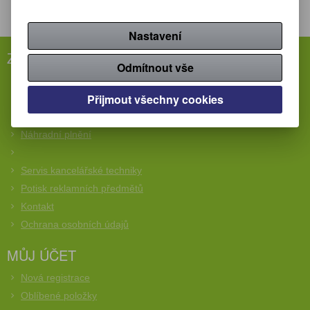
Nastavení
ZÁKAZNICKÝ SERVIS
Odmítnout vše
Rychlá objednávka
Přijmout všechny cookies
Obchodní podmínky
Reklamační podmínky
Náhradní plnění
Servis kancelářské techniky
Potisk reklamních předmětů
Kontakt
Ochrana osobních údajů
MŮJ ÚČET
Nová registrace
Oblíbené položky