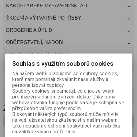
KANCELÁŘSKÉ VYBAVENÍ/SKLAD
ŠKOLNÍ A VÝTVARNÉ POTŘEBY
DROGERIE A ÚKLID
OBČERSTVENÍ, NÁDOBÍ
KANCELÁŘSKÁ TECHNIKA
Souhlas s využitím souborů cookies
TONERY A CARTRIDGE
Na našem webu pracujeme se soubory cookies,
Akce,novinky
které nám pomáhají zkvalitnit naše služby a
personalizovat nabídky.
akce
(0)
Soubory cookies si pamatují, co a jak ve svém
prohlížeči na daném zařízení děláte. Díky tomu
novinky
(0)
webová stránka funguje podle vás a je schopná se
ZÁBAVA
přizpůsobit vašim preferencím.
Blokování některých typů souborů může mít vliv
na vaši uživatelskou zkušenost s naším webem,
Filtrovat
také nebudeme schopni poskytnout vám nabídku
na základě vašich preferencí.