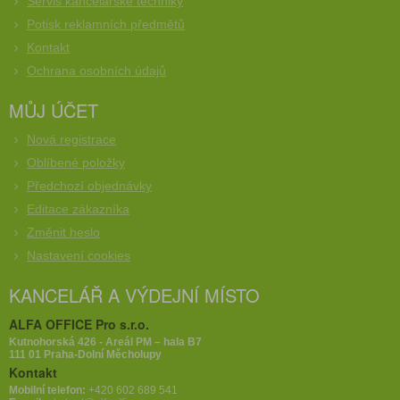
Servis kancelářské techniky
Potisk reklamních předmětů
Kontakt
Ochrana osobních údajů
MŮJ ÚČET
Nová registrace
Oblíbené položky
Předchozí objednávky
Editace zákazníka
Změnit heslo
Nastavení cookies
KANCELÁŘ A VÝDEJNÍ MÍSTO
ALFA OFFICE Pro s.r.o.
Kutnohorská 426 - Areál PM – hala B7
111 01 Praha-Dolní Měcholupy
Kontakt
Mobilní telefon:
+420 602 689 541