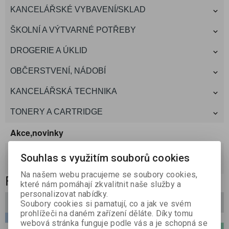
KANCELÁŘSKÉ VYBAVENÍ/SKLAD
ŠKOLNÍ A VÝTVARNÉ POTŘEBY
DROGERIE A ÚKLID
OBČERSTVENÍ, NÁDOBÍ
KANCELÁŘSKÁ TECHNIKA
TONERY A CARTRIDGE
Akce,novinky
akce
(0)
Souhlas s využitím souborů cookies
novinky
(0)
Na našem webu pracujeme se soubory cookies,
ROUŠKY A RESPIRÁTORY
které nám pomáhají zkvalitnit naše služby a
personalizovat nabídky.
Filtrovat
Soubory cookies si pamatují, co a jak ve svém
prohlížeči na daném zařízení děláte. Díky tomu
webová stránka funguje podle vás a je schopná se