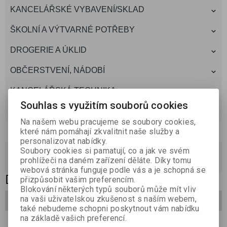
KANCELÁŘSKÉ VYBAVENÍ/SKLAD
ŠKOLNÍ A VÝTVARNÉ POTŘEBY
DROGERIE A ÚKLID
OBČERSTVENÍ, NÁDOBÍ
KANCELÁŘSKÁ TECHNIKA
Souhlas s využitím souborů cookies
TONERY A CARTRIDGE
Na našem webu pracujeme se soubory cookies,
Akce,novinky
které nám pomáhají zkvalitnit naše služby a
personalizovat nabídky.
akce
(0)
Soubory cookies si pamatují, co a jak ve svém
prohlížeči na daném zařízení děláte. Díky tomu
novinky
(0)
webová stránka funguje podle vás a je schopná se
DESKY SE ŠIKMÝM ROHEM
přizpůsobit vašim preferencím.
Blokování některých typů souborů může mít vliv
na vaši uživatelskou zkušenost s naším webem,
Filtrovat
také nebudeme schopni poskytnout vám nabídku
na základě vašich preferencí.