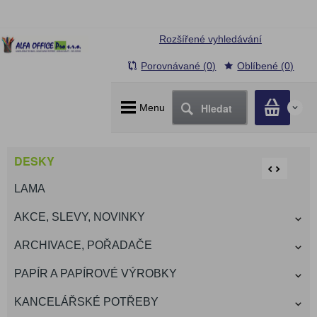
Rozšířené vyhledávání
Porovnávané (0)
Oblíbené (0)
Hledat
Menu
0
DESKY
LAMA
AKCE, SLEVY, NOVINKY
ARCHIVACE, POŘADAČE
PAPÍR A PAPÍROVÉ VÝROBKY
KANCELÁŘSKÉ POTŘEBY