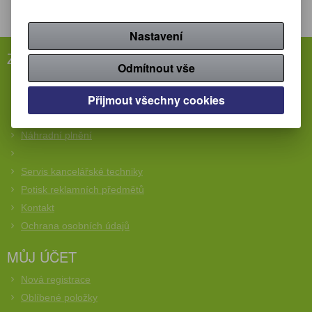
Nastavení
ZÁKAZNICKÝ SERVIS
Odmítnout vše
Rychlá objednávka
Přijmout všechny cookies
Obchodní podmínky
Reklamační podmínky
Náhradní plnění
Servis kancelářské techniky
Potisk reklamních předmětů
Kontakt
Ochrana osobních údajů
MŮJ ÚČET
Nová registrace
Oblíbené položky