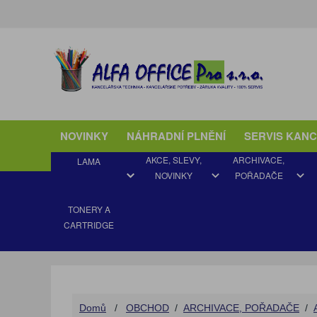
NOVINKY
NÁHRADNÍ PLNĚNÍ
SERVIS KAN
AKCE, SLEVY,
ARCHIVACE,
LAMA
NOVINKY
POŘADAČE
TONERY A
CARTRIDGE
AKCE JARO
ARCHIVAČNÍ VYBAVENÍ
BLOKY
DIÁŘE ADK a FILOFAX
BALICÍ MATERIÁL
DO AKTOVKY
AUTODOPLŇKY
AQUAMATY
DETEKTOR PADĚLKŮ
ORIGINÁLNÍ
Domů
/
OBCHOD
/
ARCHIVACE, POŘADAČE
/