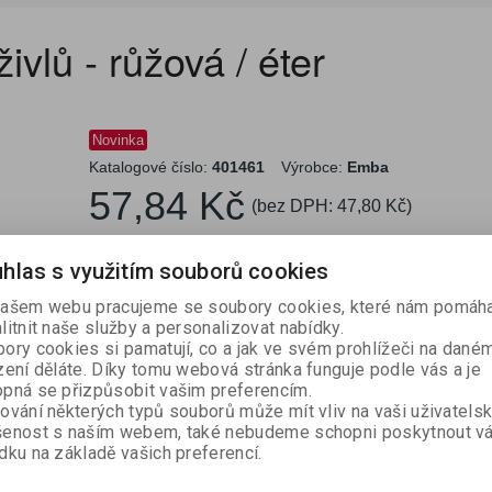
KUCHYŇSKÉ NÁŘADÍ A
REGISTRAČNÍ
SPISOVKY A SPISO
LEPIDLA A OPRAVN
OSVĚŽOVAČE, VŮNĚ
ECO produkty
RYCHLOVAZAČE
PAPÍR
LEPICÍ PÁSKY
LAMPIČKY A HODINY
ŠKOLNÍ VÝBAVA
HYGIENICKÉ POTŘEBY
MNOŽSTEVNÍ SLEV
PÁSKY DO POKLAD
LÉKÁRNY A NÁPLA
VÝTVARNÁ VÝCHO
NÁDOBÍ
ŘEZAČKY
POMŮCKY
POKLADNY
DESKY
PROSTŘEDKY
SVÍČKY
vlů - růžová / éter
ZÁVĚSNÉ A ZAKLÁDACÍ
PREZENTAČNÍ STOJANY,
OCLEAN SONICKÉ
TERMOSKY A
HOME-OFFICE
ZÁZNAMNÍ KOSTKY
PSACÍ POTŘEBY
ÚKLIDOVÉ VYBAVENÍ
SLANÉ POTRAVINY
TERMOVAZBA
RAZÍTKA
PŘÍSLUŠENSTVÍ K 
ZÁSOBNÍKY
OBALY
RÁMY A KAPSY
KARTÁČKY
TERMOHRNKY
Novinka
Katalogové číslo:
401461
Výrobce:
Emba
GAME ZONA
VYBAVENÍ SKLADU
ZAHRADA A NÁŘAD
57,84 Kč
(bez DPH:
47,80 Kč
)

Koupit
ks
hlas s využitím souborů cookies
Porovn

ašem webu pracujeme se soubory cookies, které nám pomáha
litnit naše služby a personalizovat nabídky.
ory cookies si pamatují, co a jak ve svém prohlížeči na dané
zení děláte. Díky tomu webová stránka funguje podle vás a je
pná se přizpůsobit vašim preferencím.
ování některých typů souborů může mít vliv na vaši uživatels
šenost s naším webem, také nebudeme schopni poskytnout v
dku na základě vašich preferencí.