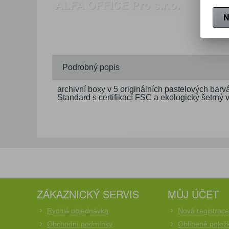
N
Podrobný popis
archivní boxy v 5 originálních pastelových barv
Standard s certifikací FSC a ekologický šetrný
ZÁKAZNICKÝ SERVIS
MŮJ ÚČET
Rychlá objednávka
Nová registrac
Obchodní podmínky
Oblíbené polož