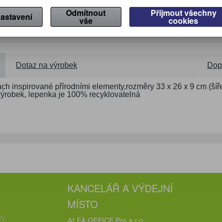
Odmítnout
Přijmout všechny
astavení
vše
cookies
Dotaz na výrobek
Dop
ách inspirované přírodními elementy,rozměry 33 x 26 x 9 cm (šíř
 výrobek, lepenka je 100% recyklovatelná
KANCELÁŘ A VÝDEJNÍ
MÍSTO
e
ky
ALFA OFFICE Pro s.r.o.