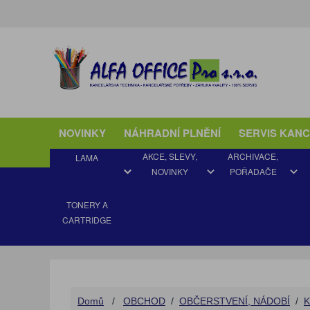
NOVINKY
NÁHRADNÍ PLNĚNÍ
SERVIS KAN
AKCE, SLEVY,
ARCHIVACE,
LAMA
NOVINKY
POŘADAČE
TONERY A
CARTRIDGE
AKCE JARO
ARCHIVAČNÍ VYBAVENÍ
BLOKY
DIÁŘE ADK a FILOFAX
BALICÍ MATERIÁL
DO AKTOVKY
AUTODOPLŇKY
AQUAMATY
DETEKTOR PADĚLKŮ
ORIGINÁLNÍ
Domů
/
OBCHOD
/
OBČERSTVENÍ, NÁDOBÍ
/
K