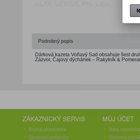
N
Podrobný popis
Dárková kazeta Voňavý Sad obsahuje šest druhů
Zázvor, Čajový dýchánek – Rakytník & Pomeran
ZÁKAZNICKÝ SERVIS
MŮJ ÚČET
Rychlá objednávka
Nová registrac
Obchodní podmínky
Oblíbené polož