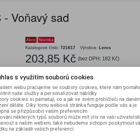
KUCHYŇSKÉ NÁŘADÍ A
REGISTRAČNÍ
SPISOVKY A SPISO
LEPIDLA A OPRAVN
OSVĚŽOVAČE, VŮNĚ
ECO produkty
RYCHLOVAZAČE
PAPÍR
LEPICÍ PÁSKY
LAMPIČKY A HODINY
ŠKOLNÍ VÝBAVA
HYGIENICKÉ POTŘEBY
MNOŽSTEVNÍ SLEV
PÁSKY DO POKLAD
LÉKÁRNY A NÁPLA
VÝTVARNÁ VÝCHO
NÁDOBÍ
ŘEZAČKY
POMŮCKY
POKLADNY
DESKY
PROSTŘEDKY
SVÍČKY
 - Voňavý sad
ZÁVĚSNÉ A ZAKLÁDACÍ
PREZENTAČNÍ STOJANY,
OCLEAN SONICKÉ
TERMOSKY A
HOME-OFFICE
ZÁZNAMNÍ KOSTKY
PSACÍ POTŘEBY
ÚKLIDOVÉ VYBAVENÍ
SLANÉ POTRAVINY
TERMOVAZBA
RAZÍTKA
PŘÍSLUŠENSTVÍ K 
ZÁSOBNÍKY
OBALY
RÁMY A KAPSY
KARTÁČKY
TERMOHRNKY
Akce
Novinka
Katalogové číslo:
721617
Výrobce:
Leros
GAME ZONA
VYBAVENÍ SKLADU
ZAHRADA A NÁŘAD
203,85 Kč
(bez DPH:
182 Kč
)

Koupit
ks
hlas s využitím souborů cookies
Porovn

ašem webu pracujeme se soubory cookies, které nám pomáha
litnit naše služby a personalizovat nabídky.
ory cookies si pamatují, co a jak ve svém prohlížeči na dané
zení děláte. Díky tomu webová stránka funguje podle vás a je
pná se přizpůsobit vašim preferencím.
ování některých typů souborů může mít vliv na vaši uživatels
šenost s naším webem, také nebudeme schopni poskytnout v
dku na základě vašich preferencí.