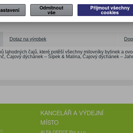
Odmítnout
Přijmout všechny
astavení
vše
cookies
Dotaz na výrobek
Dop
 lahodných čajů, které potěší všechny milovníky bylinek a ov
č, Čajový dýchánek – Šípek & Malina, Čajový dýchánek – Jahod
KANCELÁŘ A VÝDEJNÍ
MÍSTO
e
ky
ALFA OFFICE Pro s.r.o.