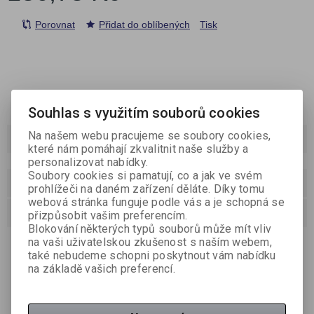
Porovnat
Přidat do oblíbených
Tisk
Souhlas s využitím souborů cookies
Na našem webu pracujeme se soubory cookies,
Podrobný popis
které nám pomáhají zkvalitnit naše služby a
personalizovat nabídky.
Soubory cookies si pamatují, co a jak ve svém
Dotaz na výrobek
prohlížeči na daném zařízení děláte. Díky tomu
webová stránka funguje podle vás a je schopná se
Doporučit výrobek
přizpůsobit vašim preferencím.
Blokování některých typů souborů může mít vliv
na vaši uživatelskou zkušenost s naším webem,
nepermanentní samolepicí bločky, zářivé neonové barvy:
purpurová, žlutá, modrá, zelená,ideální pro zanechání
také nebudeme schopni poskytnout vám nabídku
připomínek a vzkazů, po odlepení nezanechávají stopy,
na základě vašich preferencí.
vzájemně se nekroutí, lepí na všechny rovné a hladké
povrchy, 450 samolepicích lístků