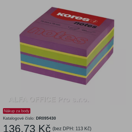
Nákup za body
Katalogové číslo:
DR095430
136,73 Kč
(bez DPH:
113 Kč
)