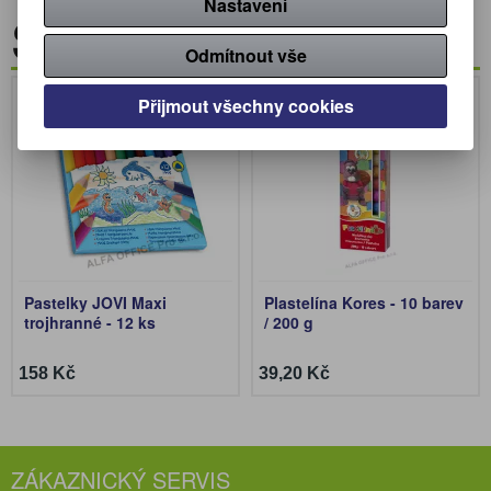
Nastavení
Související zboží
Odmítnout vše
Nákup za body
Nákup za body
Přijmout všechny cookies
Pastelky JOVI Maxi
Plastelína Kores - 10 barev
trojhranné - 12 ks
/ 200 g
158 Kč
39,20 Kč
ZÁKAZNICKÝ SERVIS